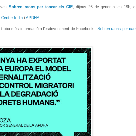
tives
Sobren raons per tancar els CIE
, dijous 26 de gener a les 19h, 
e
Centre Irídia
i
APDHA
.
i troba més informació a l'esdeveniment de Facebook:
Sobren raons per can