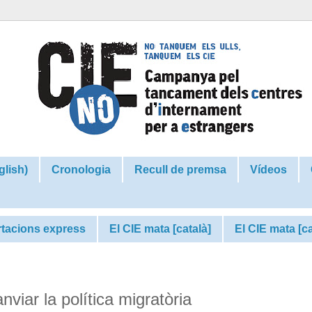
glish)
Cronologia
Recull de premsa
Vídeos
tacions express
El CIE mata [català]
El CIE mata [c
viar la política migratòria