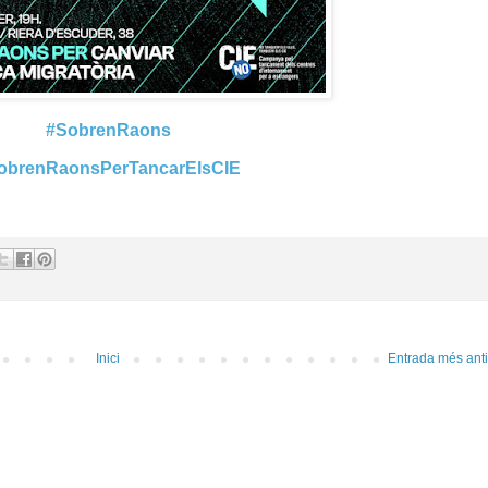
#SobrenRaons
obrenRaonsPerTancarElsCIE
Inici
Entrada més ant