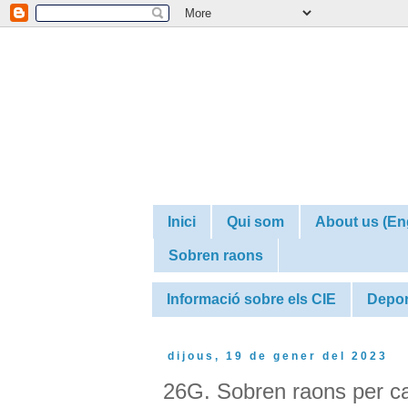
Inici
Qui som
About us (En
Sobren raons
Informació sobre els CIE
Depor
dijous, 19 de gener del 2023
26G. Sobren raons per can