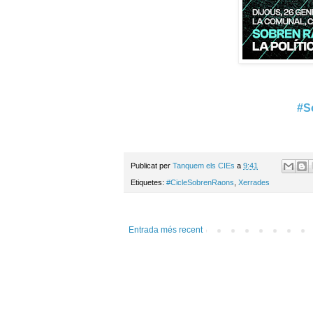
#S
Publicat per
Tanquem els CIEs
a
9:41
Etiquetes:
#CicleSobrenRaons
,
Xerrades
Entrada més recent