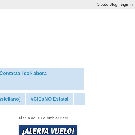
Contacta i col·labora
astellano]
#CIEsNO Estatal
Alerta vol a Colòmbia i Perú