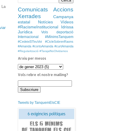
a La
Comunicats
Accions
Xerrades
Campanya
estatal
Notícies
Vídeos
#RacismeInstitucional
Idrissa
viar
Jurídica
Vols deportació
Internacional
#MínimsTanquem
#CedeixElTeuVot
#CicleSobrenRaons
#Amanda #cortoAmanda #curtAmanda
#Regularització
#TarajalNoOlvidamos
Arxiu per mesos
Vols rebre el nostre mailing?
Tweets by TanquemElsCIE