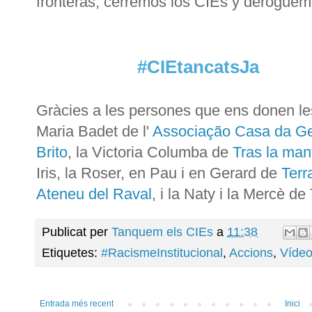
fronteras, cerremos los CIEs y deroguemo
#CIEtancatsJa #
Gràcies a les persones que ens donen le
Maria Badet de l'
Associação Casa da Ge
Brito
, la Victoria Columba de
Tras la man
Iris, la Roser, en Pau i en Gerard de
Terr
Ateneu del Raval
, i la Naty i la Mercè de
Publicat per
Tanquem els CIEs
a
11:38
Etiquetes:
#RacismeInstitucional
,
Accions
,
Víde
Entrada més recent
Inici