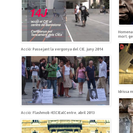
Homenatg
mort, ge
Acció: Passejant la vergonya del CIE, juny 2014
Idrissa 
Acció: Flashmob #ElCIEalCentre, abril 2013