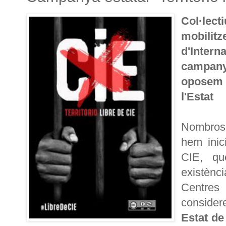
Col·lec
mobili
d'Intern
campanya
oposem 
l'Estat
Nombroso
hem inic
CIE, qu
existènc
Centres 
conside
Estat de