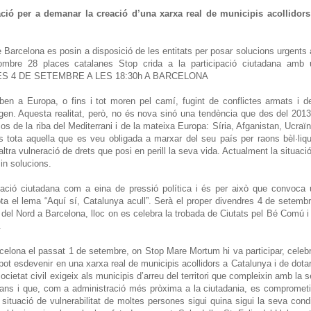
ó per a demanar la creació d’una xarxa real de municipis acollidors
Barcelona es posin a disposició de les entitats per posar solucions urgents 
 nombre 28 places catalanes Stop crida a la participació ciutadana amb 
NDRES 4 DE SETEMBRE A LES 18:30h A BARCELONA
iben a Europa, o fins i tot moren pel camí, fugint de conflictes armats i d
igen. Aquesta realitat, però, no és nova sinó una tendència que des del 201
os de la riba del Mediterrani i de la mateixa Europa: Síria, Afganistan, Ucraïn
s tota aquella que es veu obligada a marxar del seu país per raons bèl·liq
tra vulneració de drets que posi en perill la seva vida. Actualment la situaci
sin solucions.
ació ciutadana com a eina de pressió política i és per això que convoca
ta el lema “Aquí sí, Catalunya acull”. Serà el proper divendres 4 de setemb
ó del Nord a Barcelona, lloc on es celebra la trobada de Ciutats pel Bé Comú i
.
celona el passat 1 de setembre, on Stop Mare Mortum hi va participar, cele
e pot esdevenir en una xarxa real de municipis acollidors a Catalunya i de dota
ocietat civil exigeix als municipis d’arreu del territori que compleixin amb la 
umans i que, com a administració més pròxima a la ciutadania, es compromet
a situació de vulnerabilitat de moltes persones sigui quina sigui la seva cond