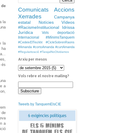
 de
Comunicats
Accions
Xerrades
Campanya
a la
estatal
Notícies
Vídeos
#RacismeInstitucional
Idrissa
una
Jurídica
Vols deportació
Internacional
#MínimsTanquem
#CedeixElTeuVot
#CicleSobrenRaons
e la
#Amanda #cortoAmanda #curtAmanda
3 ha
#Regularització
#TarajalNoOlvidamos
a...
Arxiu per mesos
ues,
ó és
Vols rebre el nostre mailing?
 una
re a
 on,
Tweets by TanquemElsCIE
brem
r de
seva
in a
ició