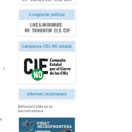
.
..)
[Informe] Vida en la
necrofrontera
de