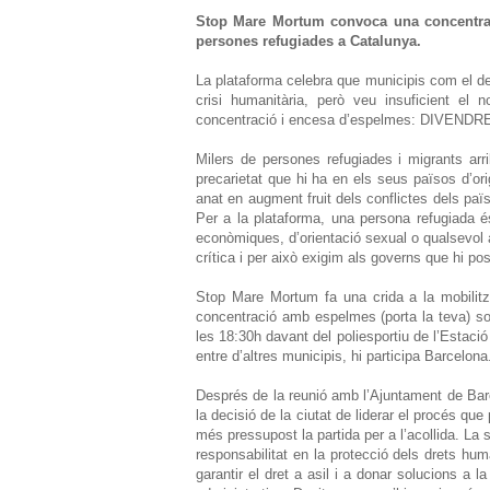
Stop Mare Mortum convoca una concentraci
persones refugiades a Catalunya.
La plataforma celebra que municipis com el de 
crisi humanitària, però veu insuficient el
concentració i encesa d’espelmes: DIVE
Milers de persones refugiades i migrants arr
precarietat que hi ha en els seus països d’or
anat en augment fruit dels conflictes dels païs
Per a la plataforma, una persona refugiada é
econòmiques, d’orientació sexual o qualsevol al
crítica i per això exigim als governs que hi po
Stop Mare Mortum fa una crida a la mobilitz
concentració amb espelmes (porta la teva) so
les 18:30h davant del poliesportiu de l’Estaci
entre d’altres municipis, hi participa Barcelona
Després de la reunió amb l’Ajuntament de Bar
la decisió de la ciutat de liderar el procés qu
més pressupost la partida per a l’acollida. La s
responsabilitat en la protecció dels drets h
garantir el dret a asil i a donar solucions a l