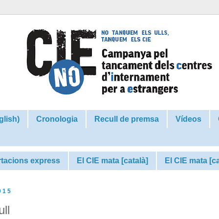
glish)
Cronologia
Recull de premsa
Vídeos
tacions express
El CIE mata [català]
El CIE mata [c
015
ll