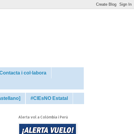
Contacta i col·labora
astellano]
#CIEsNO Estatal
Alerta vol a Colòmbia i Perú