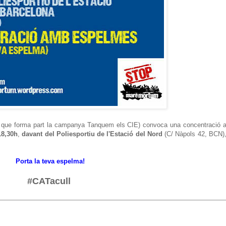
 que forma part la campanya Tanquem els CIE) convoca una concentració 
18,30h
,
davant del Poliesportiu de l'Estació del Nord
(C/ Nàpols 42, BCN)
.
Porta la teva espelma!
#CATacull