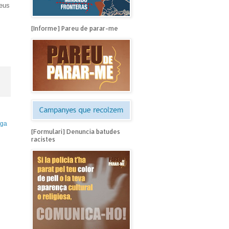
seus
[Informe] Pareu de parar-me
iga
[Formulari] Denuncia batudes
racistes