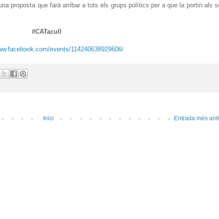
a proposta que farà arribar a tots els grups polítics per a que la portin als 
#CATacull
www.facebook.com/events/114240638929606/
Inici
Entrada més ant