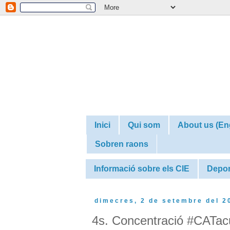
Inici
Qui som
About us (En
Sobren raons
Informació sobre els CIE
Depor
dimecres, 2 de setembre del 2
4s. Concentració #CATacu