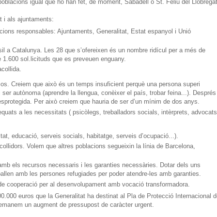
oblacions igual que ho han fet, de moment, Sabadell o St. Feliu del Llobregat
 i als ajuntaments:
acions responsables: Ajuntaments, Generalitat, Estat espanyol i Unió
il a Catalunya. Les 28 que s’ofereixen és un nombre ridícul per a més de
de 1.600 sol.licituds que es preveuen enguany.
collida.
os. Creiem que això és un temps insuficient perquè una persona superi
ui ser autònoma (aprendre la llengua, conèixer el país, trobar feina...). Després
sprotegida. Per això creiem que hauria de ser d’un mínim de dos anys.
equats a les necessitats ( psicòlegs, treballadors socials, intèrprets, advocats.
tat, educació, serveis socials, habitatge, serveis d’ocupació...).
ollidors. Volem que altres poblacions segueixin la línia de Barcelona,
amb els recursos necessaris i les garanties necessàries. Dotar dels uns
ballen amb les persones refugiades per poder atendre-les amb garanties.
s de cooperació per al desenvolupament amb vocació transformadora.
.000 euros que la Generalitat ha destinat al Pla de Protecció Internacional 
, demanem un augment de pressupost de caràcter urgent.