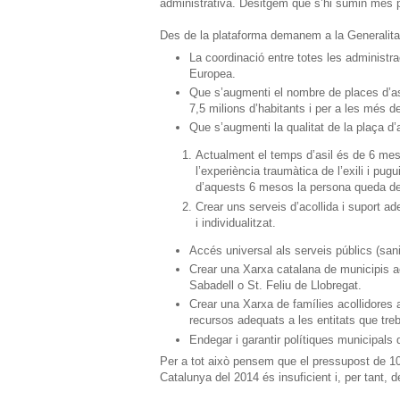
administrativa. Desitgem que s’hi sumin més p
Des de la plataforma demanem a la Generalitat
La coordinació entre totes les administr
Europea.
Que s’augmenti el nombre de places d’as
7,5 milions d’habitants i per a les més 
Que s’augmenti la qualitat de la plaça d’a
Actualment el temps d’asil és de 6 mes
l’experiència traumàtica de l’exili i pug
d’aquests 6 mesos la persona queda de
Crear uns serveis d’acollida i suport ad
i individualitzat.
Accés universal als serveis públics (sani
Crear una Xarxa catalana de municipis ac
Sabadell o St. Feliu de Llobregat.
Crear una Xarxa de famílies acollidores 
recursos adequats a les entitats que tre
Endegar i garantir polítiques municipal
Per a tot això pensem que el pressupost de 100
Catalunya del 2014 és insuficient i, per tant