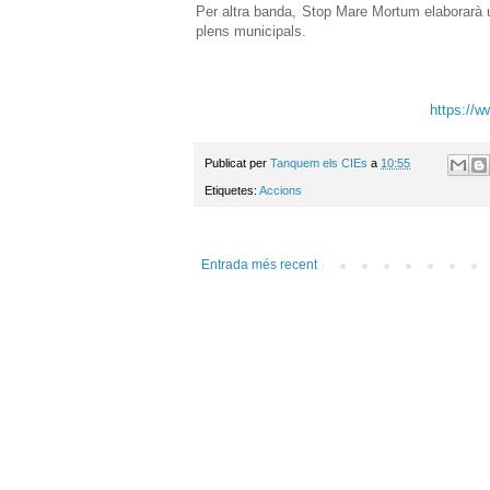
Per altra banda, Stop Mare Mortum elaborarà un
plens municipals.
https://
Publicat per
Tanquem els CIEs
a
10:55
Etiquetes:
Accions
Entrada més recent