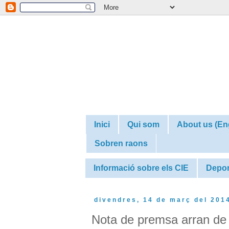
Inici
Qui som
About us (En
Sobren raons
Informació sobre els CIE
Depor
divendres, 14 de març del 201
Nota de premsa arran de 