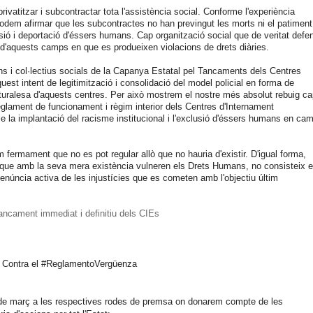
vatitzar i subcontractar tota l'assistència social. Conforme l'experiència
dem afirmar que les subcontractes no han previngut les morts ni el patiment
ió i deportació d'éssers humans. Cap organització social que de veritat defe
 d'aquests camps en que es produeixen violacions de drets diàries.
ns i col·lectius socials de la Capanya Estatal pel Tancaments dels Centres
est intent de legitimització i consolidació del model policial en forma de
turalesa d'aquests centres.
Per això mostrem el nostre més absolut rebuig ca
Reglament de funcionament i règim interior dels Centres d'Internament
le la implantació del racisme institucional i l'exclusió d'éssers humans en ca
 fermament que no es pot regular allò que no hauria d'existir. D'igual forma,
, que amb la seva mera existència vulneren els Drets Humans, no consisteix 
denúncia activa de les injustícies que es cometen amb l'objectiu últim
ancament immediat i definitiu dels CIEs
Contra el #ReglamentoVergüenza
 de març a les respectives rodes de premsa on donarem compte de les