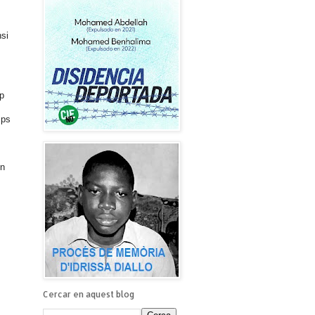
nsi
p
mps
en
Cercar en aquest blog