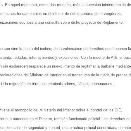
nto. En aquel momento, estas dos muertes, más la sucesión ininterrumpida de
derechos fundamentales en el interior de estos centros de la vergüenza,
anizaciones sociales a una consulta sobre dicho proyecto de Reglamento.
no son sino la punta del iceberg de la vulneración de derechos que suponen l
ustenta: redadas, internamientos y expulsiones. Con la muerte de Alik, el pas
 sin esclarecer) reaparece un nuevo intento de legitimar la barbarie mediante
declaraciones del Ministro de Interior en el transcurso de la rueda de prensa 
e la migración en términos criminalizadores, bélicos e inhumanos.
ene el monopolio del Ministerio del Interior sobre el control de los CIE,
ntra la autoridad en el Director, también funcionario policial. Los derechos de
os policiales de seguridad y control, una práctica policial consolidada durante