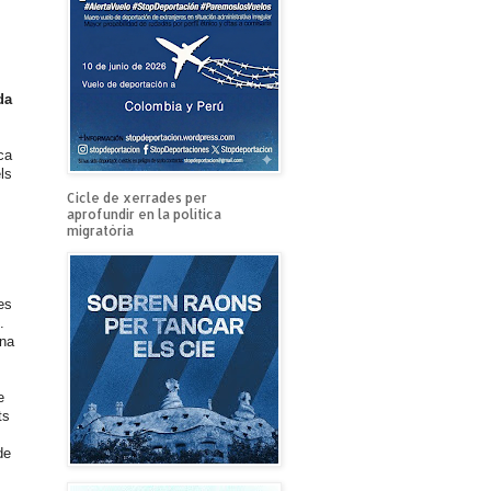
da
ca
ls
Cicle de xerrades per
aprofundir en la política
migratòria
es
.
una
e
ts
de