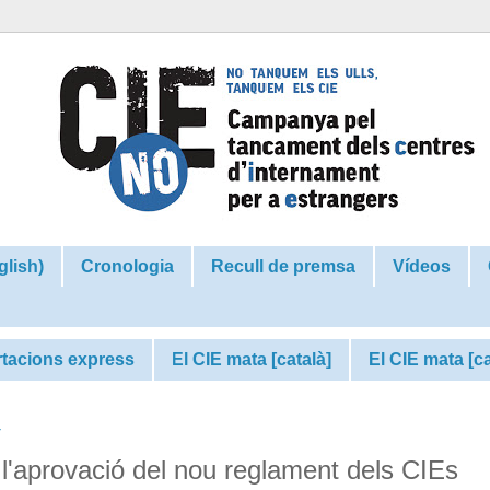
glish)
Cronologia
Recull de premsa
Vídeos
tacions express
El CIE mata [català]
El CIE mata [c
4
l'aprovació del nou reglament dels CIEs