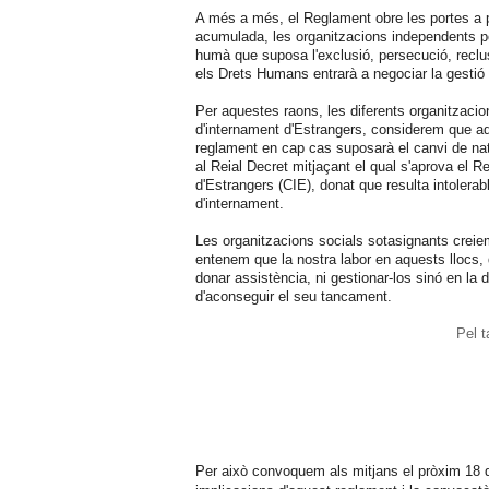
A més a més, el Reglament obre les portes a pri
acumulada, les organitzacions independents po
humà que suposa l'exclusió, persecució, reclus
els Drets Humans entrarà a negociar la gestió
Per aquestes raons, les diferents organitzacio
d'internament d'Estrangers, considerem que aqu
reglament en cap cas suposarà el canvi de na
al Reial Decret mitjaçant el qual s'aprova el 
d'Estrangers (CIE), donat que resulta intolerab
d'internament.
Les organitzacions socials sotasignants creiem
entenem que la nostra labor en aquests llocs
donar assistència, ni gestionar-los sinó en la 
d'aconseguir el seu tancament.
Pel t
Per això convoquem als mitjans el pròxim 18