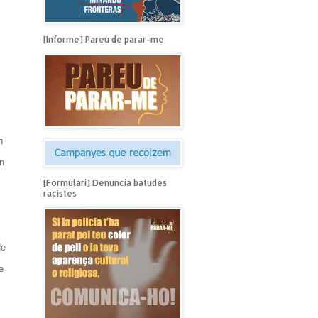
[Informe] Pareu de parar-me
n
n
[Formulari] Denuncia batudes
racistes
de
e