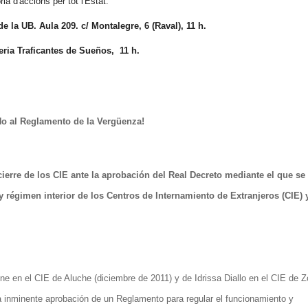
ia d'accions per tot l'Estat:
de la UB. Aula 209. c/ Montalegre, 6 (Raval), 11 h.
eria Traficantes de Sueños, 11 h.
No al Reglamento de la Vergüenza!
erre de los CIE ante la aprobación del Real Decreto mediante el que se
régimen interior de los Centros de Internamiento de Extranjeros (CIE) 
 en el CIE de Aluche (diciembre de 2011) y de Idrissa Diallo en el CIE de 
a inminente aprobación de un Reglamento para regular el funcionamiento y