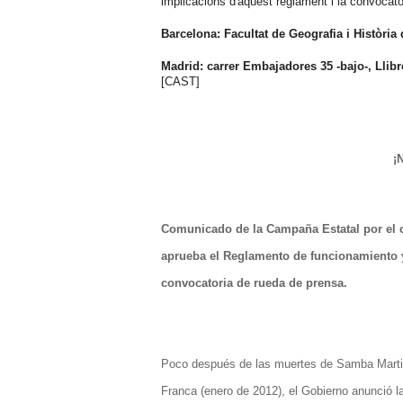
implicacions d'aquest reglament i la convocatòr
Barcelona: Facultat de Geografia i Història 
Madrid: carrer Embajadores 35 -bajo-, Llibr
[CAST]
¡
Comunicado de la Campaña Estatal por el ci
aprueba el Reglamento de funcionamiento y 
convocatoria de rueda de prensa.
Poco después de las muertes de Samba Martine
Franca (enero de 2012), el Gobierno anunció l