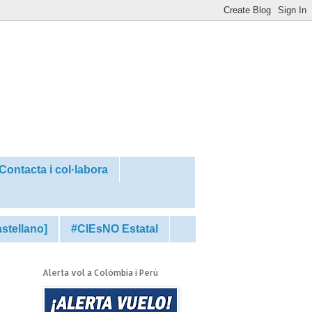
Contacta i col·labora
astellano]
#CIEsNO Estatal
Alerta vol a Colòmbia i Perú