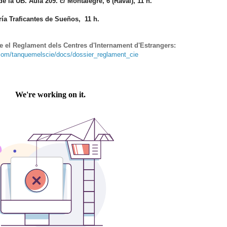
de la UB. Aula 209. c/ Montalegre, 6 (Raval), 11 h.
ría Traficantes de Sueños, 11 h.
 el Reglament dels Centres d'Internament d'Estrangers:
.com/tanquemelscie/docs/dossier_reglament_cie