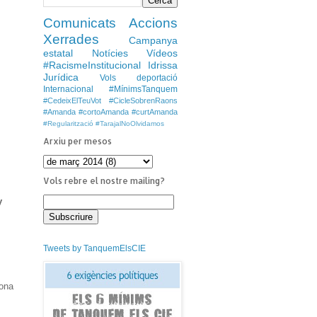
Comunicats
Accions
Xerrades
Campanya
estatal
Notícies
Vídeos
#RacismeInstitucional
Idrissa
Jurídica
Vols deportació
Internacional
#MínimsTanquem
#CedeixElTeuVot
#CicleSobrenRaons
#Amanda #cortoAmanda #curtAmanda
#Regularització
#TarajalNoOlvidamos
Arxiu per mesos
Vols rebre el nostre mailing?
y
Tweets by TanquemElsCIE
Zona