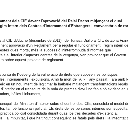
ment dels CIE davant l'aprovació del Reial Decret mitjançant el qual
gim intern dels Centres d'internament d'Estrangers i convocatòria de ro
al CIE d'Aluche (desembre de 2011) i de l'Idrissa Diallo al CIE de Zona Fran
nent aprovació d'un Reglament per a regular el funcionament i règim intern de
estes dues morts, més la successió ininterrompuda d'informes que
ls a l'interior d'aquests centres de la vergonya, van provocar que el Govern
ulta sobre aquest projecte de reglament.
la punta de l'iceberg de la vulneració de drets que suposen les polítiques
des, internaments i expulsions. Amb la mort de l'Alik, l'any passat i, ara amb l
ix en un nou intent de legitimar la barbàrie mitjançant transformacions legals
 d'Interior en el transcurs de la roda de premsa d'avui no fan sinó evidenciar 
adors, bèlics i inhumans,
opoli del Ministeri d'Interior sobre el control dels CIE, consolida el model d
rector, també funcionari policial. Els drets de les persones internes són supedita
na pràctica policial consolidada durant quasi bé tres dècades d'existència,
abús i la impunitat, i que ha tingut conseqüències fatals pels drets i la integritat 