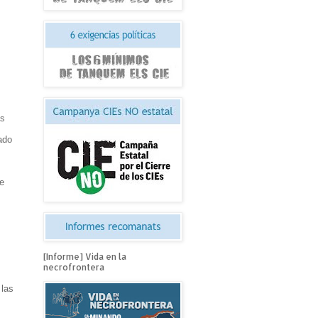
as
ado
de
[Informe] Vida en la
necrofrontera
 las