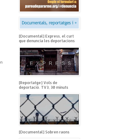
[Documental] Express, el curt
que denuncia les deportacions
en
[Reportatge] Vols de
deportació. TV3, 30 minuts
[Documental] Sobren raons