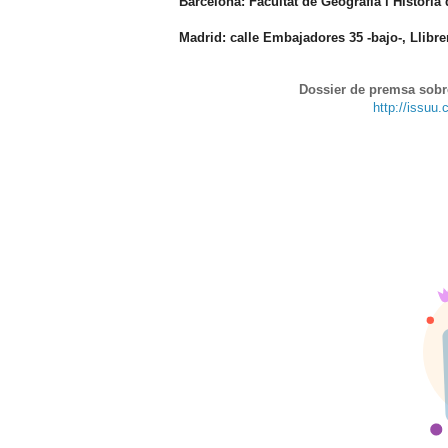
Barcelona: Facultat de Geografia i Història 
Madrid: calle Embajadores 35 -bajo-, Llibre
Dossier de premsa sobre
http://issuu