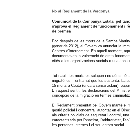
No al Reglament de la Vergonya!
Comunicat de la Campanya Estatal pel tanca
s'aprova el Reglament de funcionament i rè
de premsa
Poc després de les morts de la Samba Martine 
(gener de 2012), el Govern va anunciar la immi
Centres d'Internament. En aquell moment, aqu
documentaven la vulneració de drets fonamenta
cités a les organitzacions socials a una cons
Tot i així, les morts es solapen i no són sinó 
migratòries i l'entramat que les sustenta: batu
15 morts a Ceuta (encara sense aclarir) reapare
En aquest sentit, les declaracions del Ministre
concepció de la migració en termes criminalitz
El Reglament presentat pel Govern manté el mon
gestió policial i concentra l'autoritat en el Di
als criteris policials de seguretat i control, u
caracteritzada per l'opacitat, l'arbitrarietat, l'
les persones internes i el seu entorn social.