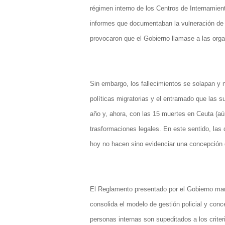
régimen interno de los Centros de Internamie
informes que documentaban la vulneración de 
provocaron que el Gobierno llamase a las org
Sin embargo, los fallecimientos se solapan y 
políticas migratorias y el entramado que las s
año y, ahora, con las 15 muertes en Ceuta (aún
trasformaciones legales. En este sentido, las 
hoy no hacen sino evidenciar una concepción d
El Reglamento presentado por el Gobierno manti
consolida el modelo de gestión policial y conce
personas internas son supeditados a los criteri