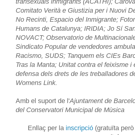
transexuals inmigrants (ACATHI); Carova
Comitato Verità e Giustizia per i Nuovi 
No Recinti, Espacio del Inmigrante; Fotom
Humans de Catalunya; IRIDIA; Jo Sí Sani
NOVACT; Observatorio de Multinacional
Sindicato Popular de vendedores ambul
Racismo, SUDS; Tanquem els CIEs Barcelo
Tras la Manta; Unitat contra el feixisme 
defensa dels drets de les treballadores de l
Womens Link.
Amb el suport de l'
Ajuntament de Barcelo
del Conservatori Municipal de Mùsica
Enllaç per la
inscripció
(gratuïta però