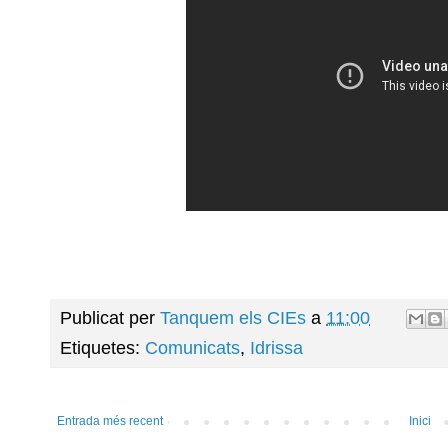
Publicat per
Tanquem els CIEs
a
11:00
Etiquetes:
Comunicats
,
Idrissa
Entrada més recent
Inici