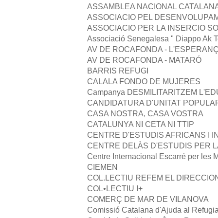
ASSAMBLEA NACIONAL CATALAN
ASSOCIACIO PEL DESENVOLUPAM
ASSOCIACIO PER LA INSERCIO SOCI
Associació Senegalesa " Diappo Ak 
AV DE ROCAFONDA - L'ESPERANÇA
AV DE ROCAFONDA - MATARÓ
BARRIS REFUGI
CALALA FONDO DE MUJERES
Campanya DESMILITARITZEM L'E
CANDIDATURA D'UNITAT POPULAR
CASA NOSTRA, CASA VOSTRA
CATALUNYA NI CETA NI TTIP
CENTRE D'ESTUDIS AFRICANS I 
CENTRE DELÀS D'ESTUDIS PER L
Centre Internacional Escarré per les
CIEMEN
COL.LECTIU REFEM EL DIRECCIO
COL•LECTIU I+
COMERÇ DE MAR DE VILANOVA
Comissió Catalana d'Ajuda al Ref