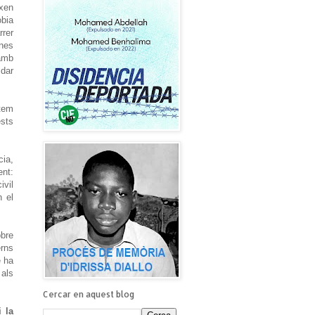
ixen
òbia
rrer
ïnes
amb
idar
stem
ests
cia,
ent:
ivil
n el
obre
rns
e ha
 als
Cercar en aquest blog
 la