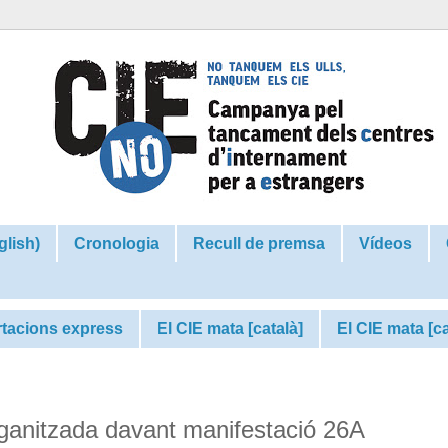
glish)
Cronologia
Recull de premsa
Vídeos
tacions express
El CIE mata [català]
El CIE mata [c
rganitzada davant manifestació 26A