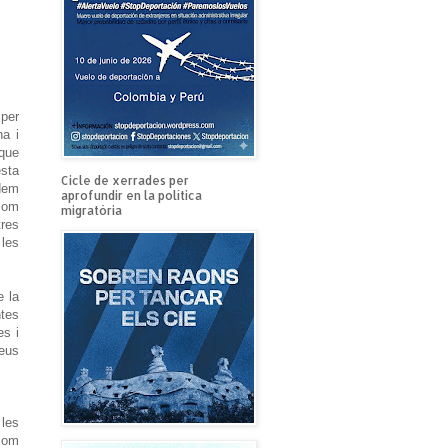
 per
na i
 que
esta
Cicle de xerrades per
dem
aprofundir en la política
 com
migratòria
res
 les
e la
ntes
es i
seus
 les
 com