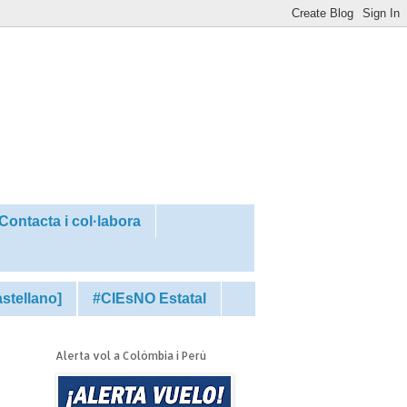
Contacta i col·labora
astellano]
#CIEsNO Estatal
Alerta vol a Colòmbia i Perú