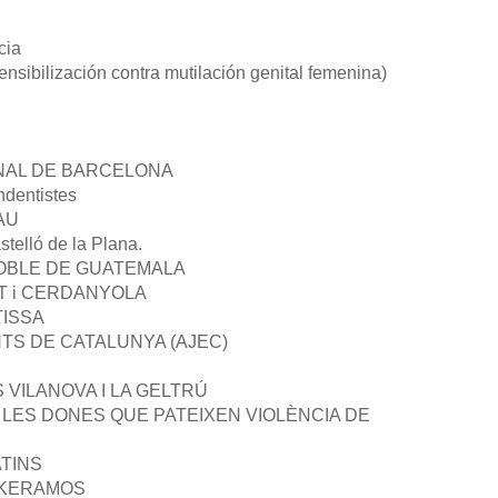
cia
ibilización contra mutilación genital femenina)
NAL DE BARCELONA
dentistes
AU
stelló de la Plana.
POBLE DE GUATEMALA
T i CERDANYOLA
TISSA
TS DE CATALUNYA (AJEC)
 VILANOVA I LA GELTRÚ
 LES DONES QUE PATEIXEN VIOLÈNCIA DE
TINS
AKERAMOS