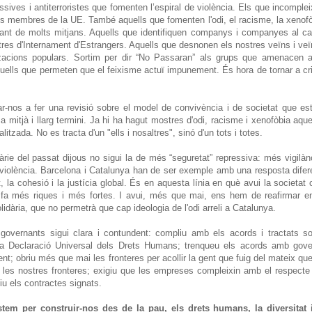
ssives i antiterroristes que fomenten l’espiral de violència. Els que incomple
ts membres de la UE. També aquells que fomenten l'odi, el racisme, la xenof
upant de molts mitjans. Aquells que identifiquen companys i companyes al ca
tres d'Internament d'Estrangers. Aquells que desnonen els nostres veïns i ve
tzacions populars. Sortim per dir “No Passaran” als grups que amenacen 
aquells que permeten que el feixisme actuï impunement. És hora de tornar a cr
r-nos a fer una revisió sobre el model de convivència i de societat que e
mitjà i llarg termini. Ja hi ha hagut mostres d'odi, racisme i xenofòbia aqu
itzada. No es tracta d'un "ells i nosaltres", sinó d'un tots i totes.
àrie del passat dijous no sigui la de més “seguretat” repressiva: més vigilàn
iolència. Barcelona i Catalunya han de ser exemple amb una resposta difer
, la cohesió i la justícia global. És en aquesta línia en què avui la societat c
s fa més riques i més fortes. I avui, més que mai, ens hem de reafirmar e
dària, que no permetrà que cap ideologia de l'odi arreli a Catalunya.
governants sigui clara i contundent: compliu amb els acords i tractats s
a Declaració Universal dels Drets Humans; trenqueu els acords amb gove
ment; obriu més que mai les fronteres per acollir la gent que fuig del mateix qu
 les nostres fronteres; exigiu que les empreses compleixin amb el respecte
iu els contractes signats.
tem per construir-nos des de la pau, els drets humans, la diversitat i