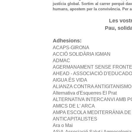
justícia global. Sortim al carrer perquè da
humans, apostem per la convivència. Per ai
Les vostr
Pau, solida
Adhesions:
ACAPS-GIRONA
ACCIÓ SOLIDÀRIA IGMAN
ADMAC
AGERMANAMENT SENSE FRONT
AHEAD - ASSOCIACIÓ D'EDUCAD
AIGUA ÉS VIDA
ALIANZA CONTRA ANTIGITANISMO
Alternativa d'Esquerres El Prat
ALTERNATIVA INTERCANVI AMB P
AMICS DE L' ARCA
AMPA ESCOLA MEDITERRÀNIA DE
ANTICAPITALISTES
Ara o Mai
ASiA-Associació Salut i Agroecologia