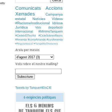
rets
Comunicats
Accions
Xerrades
Campanya
estatal
Notícies
Vídeos
#RacismeInstitucional
Idrissa
Jurídica
Vols deportació
Internacional
#MínimsTanquem
#CedeixElTeuVot
#CicleSobrenRaons
#Amanda #cortoAmanda #curtAmanda
#Regularització
#TarajalNoOlvidamos
Arxiu per mesos
Vols rebre el nostre mailing?
Tweets by TanquemElsCIE