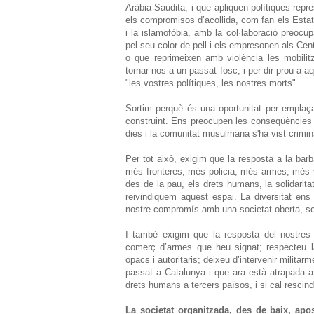
Aràbia Saudita, i que apliquen polítiques repre
els compromisos d’acollida, com fan els Esta
i la islamofòbia, amb la col·laboració preoc
pel seu color de pell i els empresonen als Cen
o que reprimeixen amb violència les mobili
tornar-nos a un passat fosc, i per dir prou a 
"les vostres polítiques, les nostres morts".
Sortim perquè és una oportunitat per emplaça
construint. Ens preocupen les conseqüències a 
dies i la comunitat musulmana s'ha vist criminal
Per tot això, exigim que la resposta a la barb
més fronteres, més policia, més armes, més v
des de la pau, els drets humans, la solidaritat
reivindiquem aquest espai. La diversitat en
nostre compromís amb una societat oberta, soli
I també exigim que la resposta del nostres 
comerç d’armes que heu signat; respecteu l
opacs i autoritaris; deixeu d’intervenir militar
passat a Catalunya i que ara està atrapada a
drets humans a tercers països, i si cal rescind
La societat organitzada, des de baix, apos