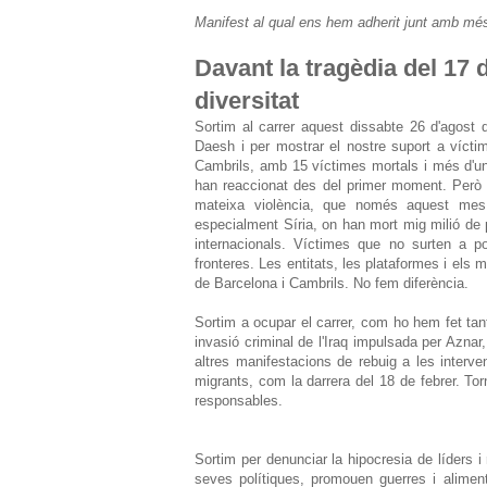
Manifest al qual ens hem adherit junt amb més 
Davant la tragèdia del 17 d
diversitat
Sortim al carrer aquest dissabte 26 d'agost 
Daesh i per mostrar el nostre suport a vícti
Cambrils, amb 15 víctimes mortals i més d'un 
han reaccionat des del primer moment. Però s
mateixa violència, que només aquest mes
especialment Síria, on han mort mig milió de
internacionals. Víctimes que no surten a p
fronteres. Les entitats, les plataformes i el
de Barcelona i Cambrils. No fem diferència.
Sortim a ocupar el carrer, com ho hem fet tan
invasió criminal de l'Iraq impulsada per Azna
altres manifestacions de rebuig a les interven
migrants, com la darrera del 18 de febrer. Tor
responsables.
Sortim per denunciar la hipocresia de líders i
seves polítiques, promouen guerres i alimen