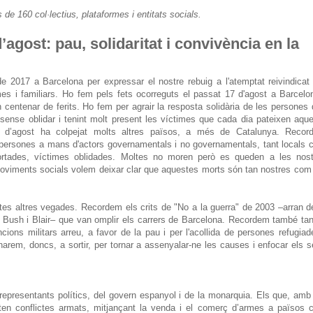
de 160 col·lectius, plataformes i entitats socials.
’agost: pau, solidaritat i convivència en la
de 2017 a Barcelona per expressar el nostre rebuig a l'atemptat reivindicat
mes i familiars. Ho fem pels fets ocorreguts el passat 17 d'agost a Barcelo
centenar de ferits. Ho fem per agrair la resposta solidària de les persones
ense oblidar i tenint molt present les víctimes que cada dia pateixen aqu
 d’agost ha colpejat molts altres països, a més de Catalunya. Recor
 persones a mans d'actors governamentals i no governamentals, tant locals
ortades, víctimes oblidades. Moltes no moren però es queden a les nost
s moviments socials volem deixar clar que aquestes morts són tan nostres com
tes altres vegades. Recordem els crits de "No a la guerra" de 2003 –arran d
r, Bush i Blair– que van omplir els carrers de Barcelona. Recordem també ta
cions militars arreu, a favor de la pau i per l'acollida de persones refugiad
narem, doncs, a sortir, per tornar a assenyalar-ne les causes i enfocar els 
 representants polítics, del govern espanyol i de la monarquia. Els que, amb
ten conflictes armats, mitjançant la venda i el comerç d’armes a països