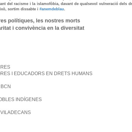
vant del racisme i la islamofòbia, davant de qualsevol vulneració dels d
xò, sortim dissabte i
#anemdeblau
.
es polítiques, les nostres morts
ritat i convivència en la diversitat
ERES
ORES I EDUCADORS EN DRETS HUMANS
 BCN
OBLES INDÍGENES
 VILADECANS