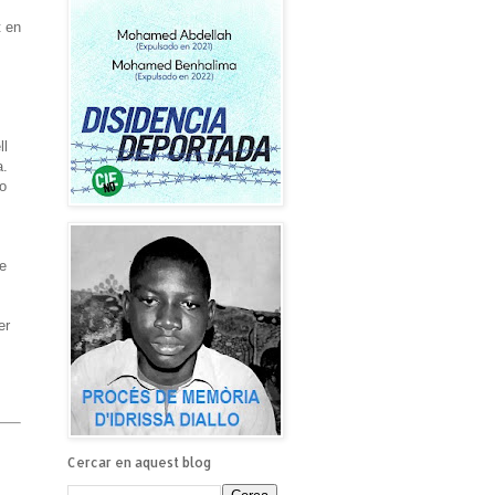
t en
ll
a.
lo
ue
er
Cercar en aquest blog