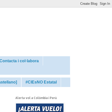
Contacta i col·labora
astellano]
#CIEsNO Estatal
Alerta vol a Colòmbia i Perú