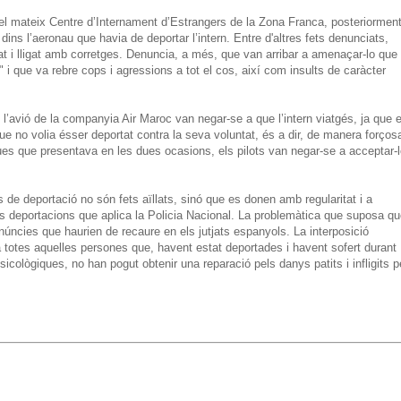
el mateix Centre d’Internament d’Estrangers de la Zona Franca, posteriormen
a dins l’aeronau que havia de deportar l’intern. Entre d'altres fets denunciats,
at i lligat amb corretges. Denuncia, a més, que van arribar a amenaçar-lo que
" i que va rebre cops i agressions a tot el cos, així com insults de caràcter
l’avió de la companyia Air Maroc van negar-se a que l’intern viatgés, ja que e
e no volia ésser deportat contra la seva voluntat, és a dir, de manera forços
ues que presentava en les dues ocasions, els pilots van negar-se a acceptar-
de deportació no són fets aïllats, sinó que es donen amb regularitat i a
les deportacions que aplica la Policia Nacional. La problemàtica que suposa q
núncies que haurien de recaure en els jutjats espanyols. La interposició
 totes aquelles persones que, havent estat deportades i havent sofert durant
icològiques, no han pogut obtenir una reparació pels danys patits i infligits p