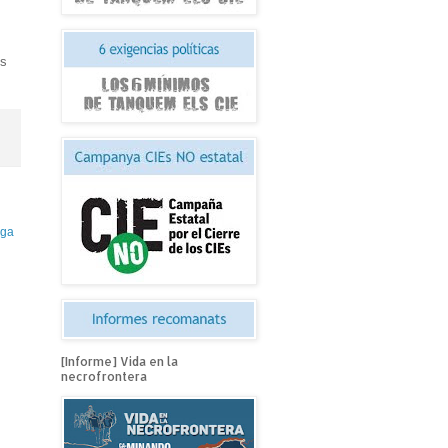
os
iga
[Informe] Vida en la
necrofrontera