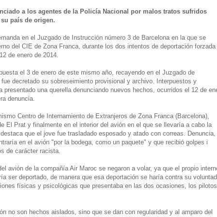
ciado a los agentes de la Policía Nacional por malos tratos sufridos
 su país de origen.
emanda en el Juzgado de Instrucción número 3 de Barcelona en la que se
terno del CIE de Zona Franca, durante los dos intentos de deportación forzada
 12 de enero de 2014.
rpuesta el 3 de enero de este mismo año, recayendo en el Juzgado de
ue decretado su sobreseimiento provisional y archivo. Interpuestos y
a presentado una querella denunciando nuevos hechos, ocurridos el 12 de en
era denuncia.
mismo Centro de Internamiento de Extranjeros de Zona Franca (Barcelona),
 El Prat y finalmente en el interior del avión en el que se llevaría a cabo la
 destaca que el jove fue trasladado esposado y atado con correas. Denuncia,
raría en el avión "por la bodega, como un paquete" y que recibió golpes i
s de carácter racista.
el avión de la compañía Air Maroc se negaron a volar, ya que el propio intern
ía ser deportado, de manera que esa deportación se haría contra su voluntad
iones físicas y psicológicas que presentaba en las dos ocasiones, los piloto
ón no son hechos aislados, sino que se dan con regularidad y al amparo del