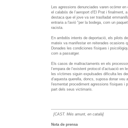
Les agressions denunciades varen ocórrer en 
el calabós de l’aeroport d’El Prat i finalment, 
destaca que el jove va ser traslladat emmanill
entraria a l'avió "per la bodega, com un paquet
racista.
En ambdós intents de deportació, els pilots de 
mateix va manifestar en reiterades ocasions qu
Donades les condiciones físiques i psicològiq
com a passatger.
Els casos de maltractaments en els processos 
l’empara de l’existent protocol d’actuació en 
les víctimes siguin expulsades dificulta les de
d’aquesta querella, doncs, suposa donar veu a
l'esmentat procediment agressions físiques i ps
part dels seus victimaris.
[CAST. Més amunt, en català]
Nota de prensa