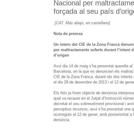
Nacional per maltractamen
forçada al seu país d’ori
[CAT. Más abajo, en castellano]
Nota de premsa
Un intern del CIE de la Zona Franca denunc
per maltractaments soferts durant l’intent 
d’origen
Avui dia 14 de maig s’ha presentat querella al
Barcelona, en la que es denuncien els maltract
CIE de la Zona Franca, durant els dos intents 
el dia 28 de desembre de 2013 i el 12 de gene
Els fets ja foren objecte de denúncia interposa
qual va recaure en el Jutjat d’Instrucció núme
decretat el seu sobreseïment provisional i arxi
perceptius recursos, avui s’ha presentat una q
ocorreguts el 12 de gener, amb posterioritat a 
denúncia.