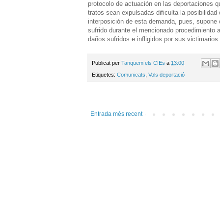
protocolo de actuación en las deportaciones q
tratos sean expulsadas dificulta la posibilida
interposición de esta demanda, pues, supone 
sufrido durante el mencionado procedimiento a
daños sufridos e infligidos por sus victimarios.
Publicat per
Tanquem els CIEs
a
13:00
Etiquetes:
Comunicats
,
Vols deportació
Entrada més recent