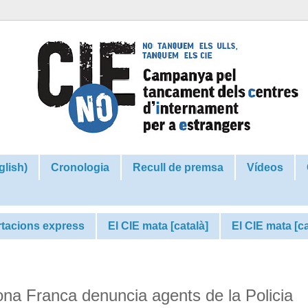
glish)
Cronologia
Recull de premsa
Vídeos
tacions express
El CIE mata [català]
El CIE mata [c
ona Franca denuncia agents de la Policia