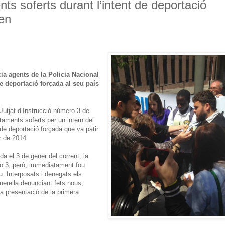
ts soferts durant l’intent de deportació
gen
ia agents de la Policia Nacional
de deportació forçada al seu país
 Jutjat d’Instrucció número 3 de
aments soferts per un intern del
de deportació forçada que va patir
r de 2014.
da el 3 de gener del corrent, la
ro 3, però, immediatament fou
u. Interposats i denegats els
uerella denunciant fets nous,
la presentació de la primera