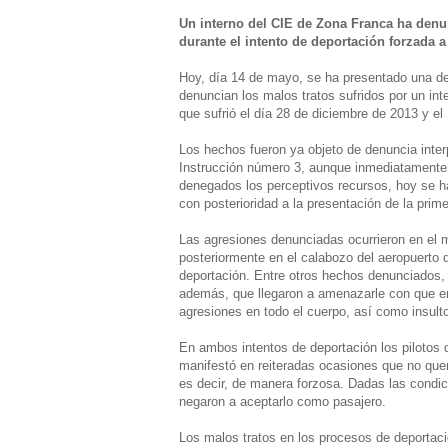
Un interno del CIE de Zona Franca ha denun
durante el intento de deportación forzada a
Hoy, día 14 de mayo, se ha presentado una d
denuncian los malos tratos sufridos por un in
que sufrió el día 28 de diciembre de 2013 y el
Los hechos fueron ya objeto de denuncia inte
Instrucción número 3, aunque inmediatamente f
denegados los perceptivos recursos, hoy se h
con posterioridad a la presentación de la prim
Las agresiones denunciadas ocurrieron en el 
posteriormente en el calabozo del aeropuerto de
deportación. Entre otros hechos denunciados,
además, que llegaron a amenazarle con que ent
agresiones en todo el cuerpo, así como insulto
En ambos intentos de deportación los pilotos d
manifestó en reiteradas ocasiones que no quer
es decir, de manera forzosa. Dadas las condic
negaron a aceptarlo como pasajero.
Los malos tratos en los procesos de deportaci