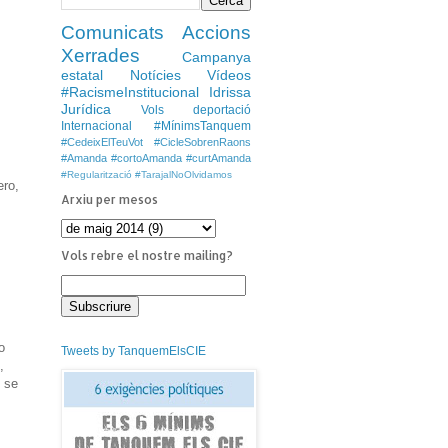
Comunicats
Accions
Xerrades
Campanya
estatal
Notícies
Vídeos
#RacismeInstitucional
Idrissa
Jurídica
Vols deportació
Internacional
#MínimsTanquem
#CedeixElTeuVot
#CicleSobrenRaons
#Amanda #cortoAmanda #curtAmanda
#Regularització
#TarajalNoOlvidamos
ero,
Arxiu per mesos
Vols rebre el nostre mailing?
o
Tweets by TanquemElsCIE
,
s se