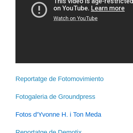
Reportatge de Fotomovimiento
Fotogaleria de Groundpress
Fotos d'Yvonne H. i Ton Meda
Reportatge de Demotix