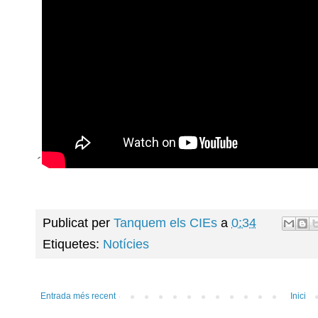
´
Publicat per
Tanquem els CIEs
a
0:34
Etiquetes:
Notícies
Entrada més recent
Inici