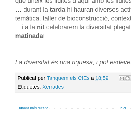
que uneix les lluites d’aquí amb les lluit
… durant la
tarda
hi hauran diverses acti
temàtica, taller de bioconstrucció, context
…i a la
nit
celebrarem la diversitat pleg
matinada
!
La diversitat és una riquesa, i pot esdev
Publicat per
Tanquem els CIEs
a
18:59
Etiquetes:
Xerrades
Entrada més recent
Inici