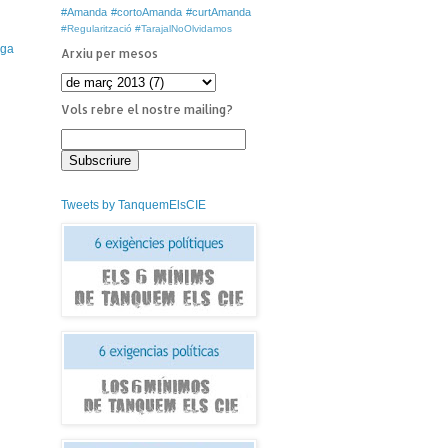
#Amanda #cortoAmanda #curtAmanda
#Regularització
#TarajalNoOlvidamos
iga
Arxiu per mesos
Vols rebre el nostre mailing?
Tweets by TanquemElsCIE