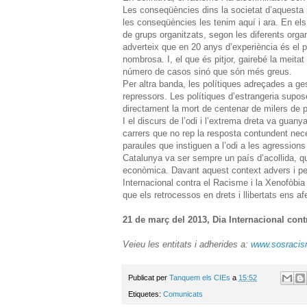
Les conseqüències dins la societat d’aquesta m
les conseqüències les tenim aquí i ara. En els
de grups organitzats, segon les diferents orga
adverteix que en 20 anys d’experiència és el p
nombrosa. I, el que és pitjor, gairebé la meit
número de casos sinó que són més greus.
Per altra banda, les polítiques adreçades a ges
repressors. Les polítiques d’estrangeria supos
directament la mort de centenar de milers de p
I el discurs de l’odi i l’extrema dreta va guany
carrers que no rep la resposta contundent necess
paraules que instiguen a l’odi a les agression
Catalunya va ser sempre un país d’acollida, que
econòmica. Davant aquest context advers i per t
Internacional contra el Racisme i la Xenofòbia l
que els retrocessos en drets i llibertats ens a
21 de març del 2013, Dia Internacional cont
Veieu les entitats i adherides a:
www.sosracism
Publicat per
Tanquem els CIEs
a
15:52
Etiquetes:
Comunicats