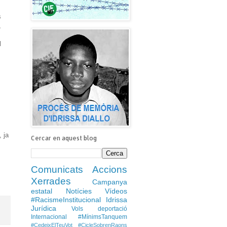
s
,
l
, ja
Cercar en aquest blog
Comunicats
Accions
Xerrades
Campanya
estatal
Notícies
Vídeos
#RacismeInstitucional
Idrissa
Jurídica
Vols deportació
Internacional
#MínimsTanquem
#CedeixElTeuVot
#CicleSobrenRaons