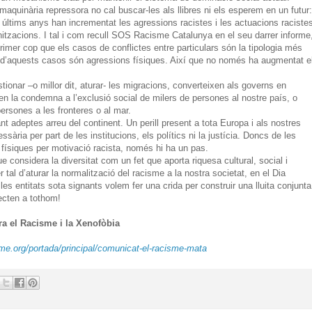
aquinària repressora no cal buscar-les als llibres ni els esperem en un futur:
 últims anys han incrementat les agressions racistes i les actuacions raciste
nitzacions. I tal i com recull SOS Racisme Catalunya en el seu darrer informe
rimer cop que els casos de conflictes entre particulars són la tipologia més
at d’aquests casos són agressions físiques. Així que no només ha augmentat e
tionar –o millor dit, aturar- les migracions, converteixen als governs en
en la condemna a l’exclusió social de milers de persones al nostre país, o
ersones a les fronteres o al mar.
ant adeptes arreu del continent. Un perill present a tota Europa i als nostres
ària per part de les institucions, els polítics ni la justícia. Doncs de les
s físiques per motivació racista, només hi ha un pas.
 considera la diversitat com un fet que aporta riquesa cultural, social i
al d’aturar la normalització del racisme a la nostra societat, en el Dia
es entitats sota signants volem fer una crida per construir una lluita conjunta
fecten a tothom!
ra el Racisme i la Xenofòbia
e.org/portada/principal/comunicat-el-racisme-mata