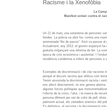
Racisme i la Xenofòbia
La Campa
Manifest unitari contra el ra
Un 21 de març una setantena de persones van 
ferides. La policia va obrir foc contra una man
anomenada “llei de passis”. Això va passar al 
Actualment, any 2013, el govern espanyol ha exc
gratuïta mitjançant una reforma de llei. La so
època de crisi econòmica i austeritat. I l’endu
residència condemna a milers de persones a cau
Exemples de discriminació i de clar racisme in
perquè el discurs racista que utilitza com lem
Tenim assumida la discriminació racista i xenò
ens afecti directament, no ens genera alarma.
algunes forces polítiques que instrumentalitzen
l’efecte de la crisis, l’atur, i la manca de rec
persona diferent per raó de color de pell, ètni
patiment actual, els vertaders enemics del pob
En definitiva, el racisme i la discriminació s