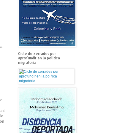
a,
Cicle de xerrades per
aprofundir en la política
migratòria
i
ue
ant
la
del