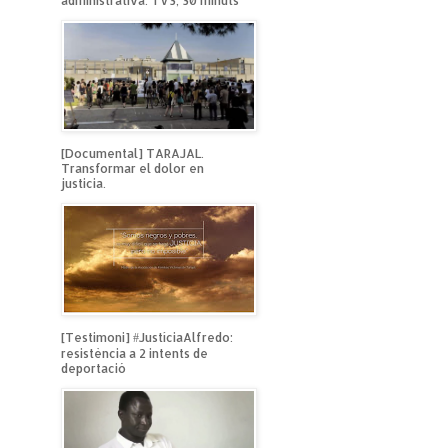
administrativa. TV3, 30 minuts
[Documental] TARAJAL.
Transformar el dolor en
justicia.
[Testimoni] #JustíciaAlfredo:
resistència a 2 intents de
deportació