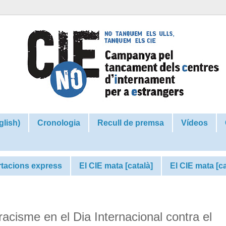
glish)
Cronologia
Recull de premsa
Vídeos
tacions express
El CIE mata [català]
El CIE mata [c
 racisme en el Dia Internacional contra el