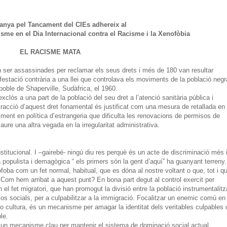
nya pel Tancament del CIEs adhereix al
cisme en el Dia Internacional contra el Racisme i la Xenofòbia
EL RACISME MATA
ser assassinades per reclamar els seus drets i més de 180 van resultar
ifestació contrària a una llei que controlava els moviments de la població negr
poble de Shaperville, Sudàfrica, el 1960.
lòs a una part de la població del seu dret a l’atenció sanitària pública i
stracció d’aquest dret fonamental és justificat com una mesura de retallada en
riment en política d’estrangeria que dificulta les renovacions de permisos de
re una altra vegada en la irregularitat administrativa.
stitucional. I –gairebé- ningú diu res perquè és un acte de discriminació més 
a populista i demagògica “ els primers són la gent d’aquí” ha guanyant terreny.
foba com un fet normal, habitual, que es dóna al nostre voltant o que, tot i q
 Com hem arribat a aquest punt? En bona part degut al control exercit per
 el fet migratori, que han promogut la divisió entre la població instrumentalitz
ursos socials, per a culpabilitzar a la immigració. Focalitzar un enemic comú en 
a o cultura, és un mecanisme per amagar la identitat dels veritables culpables 
le.
ón un mecanisme clau per mantenir el sistema de dominació social actual.