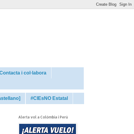
Contacta i col·labora
astellano]
#CIEsNO Estatal
Alerta vol a Colòmbia i Perú