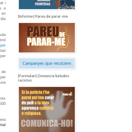
at i
s a
s en
[Informe] Pareu de parar-me
 dia
mula
trol
per
tari
 per
E de
[Formulari] Denuncia batudes
 per
racistes
 una
tres
 500
nera
rtat