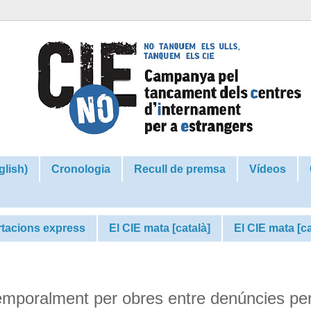
glish)
Cronologia
Recull de premsa
Vídeos
tacions express
El CIE mata [català]
El CIE mata [c
emporalment per obres entre denúncies pe