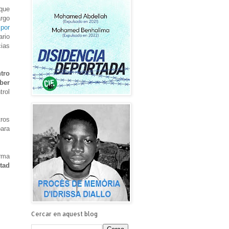
 que
argo
 por
ario
cias
tro
ber
trol
tros
para
orma
rtad
Cercar en aquest blog