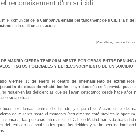
 el reconeixement d'un suicidi
uim el comunicat de la
Campanya estatal pel tancament dels CIE i la fi de 
acions
i altres 38 organitzacions.
[Castellano, més avall en ca
E DE MADRID CIERRA TEMPORALMENTE POR OBRAS ENTRE DENUNCI
ALOS TRATOS POLICIALES Y EL RECONOCIMIENTO DE UN SUICIDIO
ado viernes 13 de enero el centro de internamiento de extranjeros
jecución de obras de rehabilitación
, cuya duración está prevista para c
a
no resuelven las deficiencias que se llevan detectando desde hace años n
esde su apertura.
de todos los demás centros del Estado, ya que el de Aluche es el de ma
miento de mujeres hasta el momento (actualmente está prevista la apertura
ma semana, las personas internas en el CIE de Madrid han sido trasladad
s del territorio nacional sin las garantías debidas y se ha seguido internan
rre.