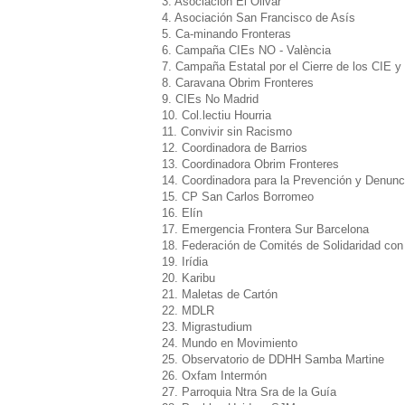
3. Asociación El Olivar
4. Asociación San Francisco de Asís
5. Ca-minando Fronteras
6. Campaña CIEs NO - València
7. Campaña Estatal por el Cierre de los CIE y
8. Caravana Obrim Fronteres
9. CIEs No Madrid
10. Col.lectiu Hourria
11. Convivir sin Racismo
12. Coordinadora de Barrios
13. Coordinadora Obrim Fronteres
14. Coordinadora para la Prevención y Denunci
15. CP San Carlos Borromeo
16. Elín
17. Emergencia Frontera Sur Barcelona
18. Federación de Comités de Solidaridad co
19. Irídia
20. Karibu
21. Maletas de Cartón
22. MDLR
23. Migrastudium
24. Mundo en Movimiento
25. Observatorio de DDHH Samba Martine
26. Oxfam Intermón
27. Parroquia Ntra Sra de la Guía