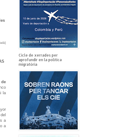
les
talà]
Cicle de xerrades per
aprofundir en la política
AS
migratòria
 de
inco
i la
yor
 del
as a
do a