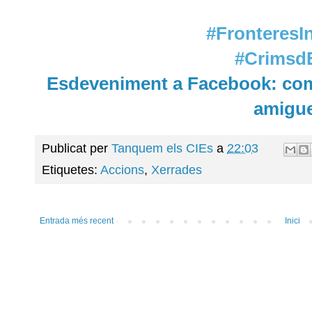
#FronteresIn
#CrimsdE
Esdeveniment a Facebook: comp
amigu
Publicat per
Tanquem els CIEs
a
22:03
Etiquetes:
Accions
,
Xerrades
Entrada més recent
Inici