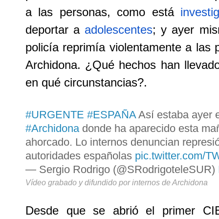
a las personas, como está
investi
deportar a
adolescentes
; y ayer m
policía reprimía violentamente a las 
Archidona. ¿Qué hechos han llevado
en qué circunstancias?.
#URGENTE
#ESPAÑA
Así estaba ayer e
#Archidona
donde ha aparecido esta ma
ahorcado. Lo internos denuncian represió
autoridades españolas
pic.twitter.com/T
— Sergio Rodrigo (@SRodrigoteleSUR)
Vídeo grabado y difundido por internos de Archidona
Desde que se abrió el primer CI