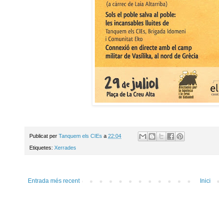
Publicat per
Tanquem els CIEs
a
22:04
Etiquetes:
Xerrades
Entrada més recent
Inici