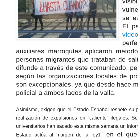
visi
vuln
se e
El p
vide
per
auxiliares marroquíes aplicaron método
personas migrantes que trataban de salta
difunde a través de este comunicado, per
según las organizaciones locales de p
son excepcionales, ya que desde hace me
policial a ambos lados de la valla.
Asimismo, exigen que el Estado Español respete su p
realización de expulsiones en “caliente” ilegales. 
universitarios han sacado esta misma semana un Inform
” en el que
Estado actúa al margen de la ley
1