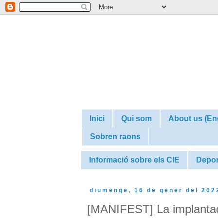
Inici
Qui som
About us (En
Sobren raons
Informació sobre els CIE
Depor
diumenge, 16 de gener del 202
[MANIFEST] La implantació d