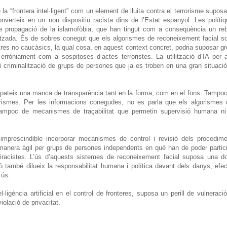
e la “frontera intel·ligent” com un element de lluita contra el terrorisme supos
 converteix en un nou dispositiu racista dins de l’Estat espanyol. Les políti
 de propagació de la islamofòbia, que han tingut com a conseqüència un re
alitzada. És de sobres conegut que els algorismes de reconeixement facial s
ostres no caucàsics, la qual cosa, en aquest context concret, podria suposar g
rròniament com a sospitoses d’actes terroristes. La utilització d’IA per 
ió i criminalització de grups de persones que ja es troben en una gran situaci
nt pateix una manca de transparència tant en la forma, com en el fons. Tampo
algorismes. Per les informacions conegudes, no es parla que els algorismes
es, tampoc de mecanismes de traçabilitat que permetin supervisió humana n
imprescindible incorporar mecanismes de control i revisió dels procedim
manera àgil per grups de persones independents en què han de poder partic
iracistes. L’ús d’aquests sistemes de reconeixement facial suposa una d
ò també dilueix la responsabilitat humana i política davant dels danys, efe
 ús.
·ligència artificial en el control de fronteres, suposa un perill de vulneraci
iolació de privacitat.