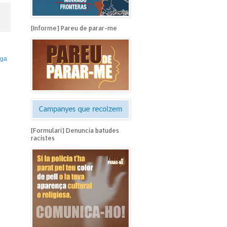
[Informe] Pareu de parar-me
iga
[Formulari] Denuncia batudes
racistes