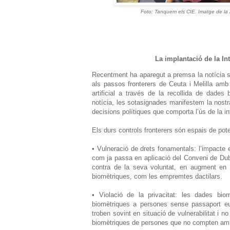
Foto: Tanquem els CIE. Imatge de la m
La implantació de la Inte
Recentment ha aparegut a premsa la notícia sob
als passos fronterers de Ceuta i Melilla amb l
artificial a través de la recollida de dade
notícia, les sotasignades manifestem la nostra
decisions polítiques que comporta l’ús de la inte
Els durs controls fronterers són espais de pote
• Vulneració de drets fonamentals: l’impacte e
com ja passa en aplicació del Conveni de Dublí
contra de la seva voluntat, en augment en e
biomètriques, com les empremtes dactilars.
• Violació de la privacitat: les dades bi
biomètriques a persones sense passaport eu
troben sovint en situació de vulnerabilitat i
biomètriques de persones que no compten amb