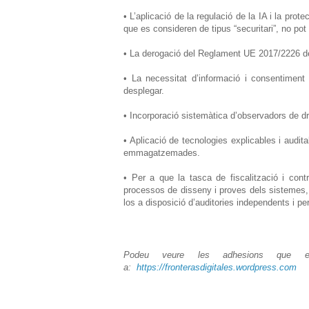
• L’aplicació de la regulació de la IA i la pr
que es consideren de tipus “securitari”, no pot
• La derogació del Reglament UE 2017/2226 del
• La necessitat d’informació i consentiment 
desplegar.
• Incorporació sistemàtica d’observadors de d
• Aplicació de tecnologies explicables i audita
emmagatzemades.
• Per a que la tasca de fiscalització i cont
processos de disseny i proves dels sistemes, i
los a disposició d’auditories independents i p
Podeu veure les adhesions que e
a:
https://fronterasdigitales.wordpress.com