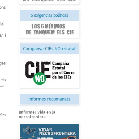
ions
ial.
ar i
tges
 els
sar-
[Informe] Vida en la
lès
necrofrontera