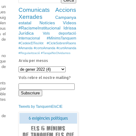
a un
Comunicats
Accions
ques
Xerrades
Campanya
buig
estatal
Notícies
Vídeos
olen
#RacismeInstitucional
Idrissa
reus
Jurídica
Vols deportació
a el
Internacional
#MínimsTanquem
ó de
#CedeixElTeuVot
#CicleSobrenRaons
#Amanda #cortoAmanda #curtAmanda
#Regularització
#TarajalNoOlvidamos
c no
Arxiu per mesos
 que
i de
Vols rebre el nostre mailing?
ents
ipar
oble
ctes
Tweets by TanquemElsCIE
ó de