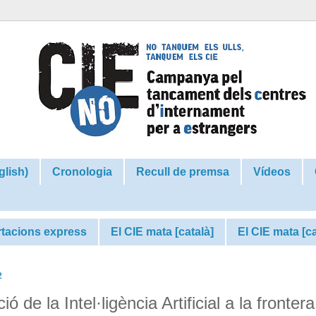
glish)
Cronologia
Recull de premsa
Vídeos
tacions express
El CIE mata [català]
El CIE mata [c
2
e la Intel·ligència Artificial a la frontera