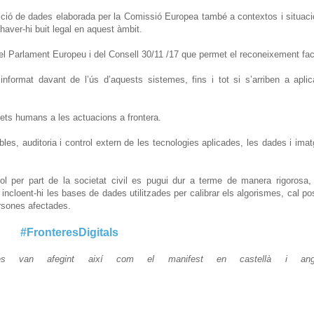
otecció de dades elaborada per la Comissió Europea també a contextos i situac
 haver-hi buit legal en aquest àmbit.
 Parlament Europeu i del Consell 30/11 /17 que permet el reconeixement fac
informat davant de l’ús d’aquests sistemes, fins i tot si s’arriben a aplic
rets humans a les actuacions a frontera.
bles, auditoria i control extern de les tecnologies aplicades, les dades i ima
rol per part de la societat civil es pugui dur a terme de manera rigorosa,
ncloent-hi les bases de dades utilitzades per calibrar els algorismes, cal po
ersones afectades.
#FronteresDigitals
s van afegint així com el manifest en castellà i ang