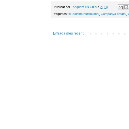
Publicat per
Tanquem els CIEs
a
21:00
Etiquetes:
#RacismeInstitucional
,
Campanya estatal
,
Entrada més recent