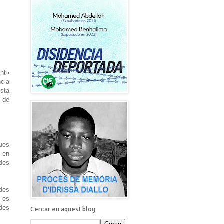
ent»
ncia
esta
s de
ques
e en
ades
des
s es
ades
Cercar en aquest blog