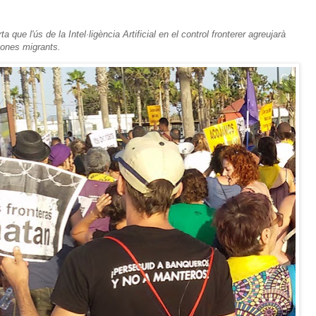
que l'ús de la Intel·ligència Artificial en el control fronterer agreujarà
ersones migrants.