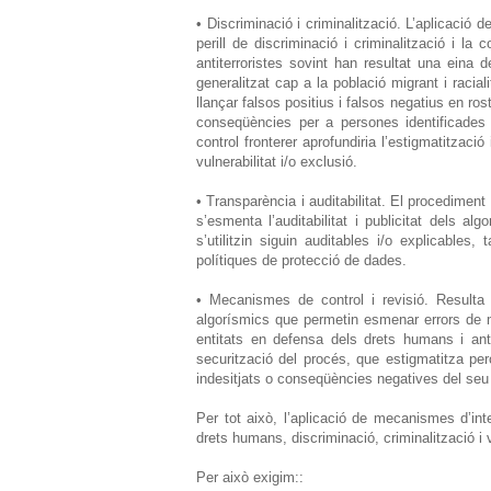
• Discriminació i criminalització. L’aplicació d
perill de discriminació i criminalització i la
antiterroristes sovint han resultat una eina
generalitzat cap a la població migrant i raci
llançar falsos positius i falsos negatius en r
conseqüències per a persones identificades e
control fronterer aprofundiria l’estigmatitzac
vulnerabilitat i/o exclusió.
• Transparència i auditabilitat. El procedime
s’esmenta l’auditabilitat i publicitat dels 
s’utilitzin siguin auditables i/o explicabl
polítiques de protecció de dades.
• Mecanismes de control i revisió. Resulta 
algorísmics que permetin esmenar errors de 
entitats en defensa dels drets humans i ant
securització del procés, que estigmatitza per
indesitjats o conseqüències negatives del seu
Per tot això, l’aplicació de mecanismes d’intel
drets humans, discriminació, criminalització i v
Per això exigim::