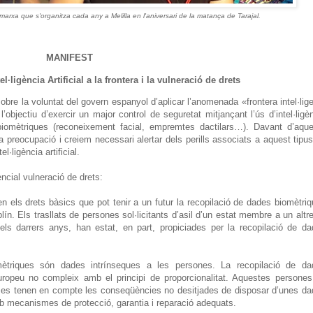
arxa que s'organitza cada any a Melilla en l'aniversari de la matança de Tarajal.
MANIFEST
l·ligència Artificial a la frontera i la vulneració de drets
re la voluntat del govern espanyol d’aplicar l’anomenada «frontera intel·lig
’objectiu d’exercir un major control de seguretat mitjançant l’ús d’intel·ligè
s biomètriques (reconeixement facial, empremtes dactilars…). Davant d’aqu
 preocupació i creiem necessari alertar dels perills associats a aquest tipu
l·ligència artificial.
ncial vulneració de drets:
n els drets bàsics que pot tenir a un futur la recopilació de dades biomètri
n. Els trasllats de persones sol·licitants d’asil d’un estat membre a un altr
ls darrers anys, han estat, en part, propiciades per la recopilació de d
omètriques són dades intrínseques a les persones. La recopilació de da
ropeu no compleix amb el principi de proporcionalitat. Aquestes persone
 no es tenen en compte les conseqüències no desitjades de disposar d’unes d
 mecanismes de protecció, garantia i reparació adequats.