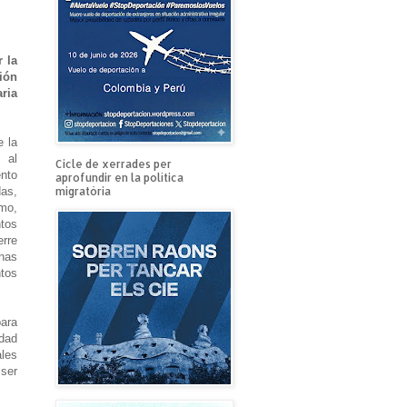
 la
ión
ria
 la
 al
Cicle de xerrades per
ento
aprofundir en la política
migratòria
das,
mo,
tos
erre
onas
tos
para
idad
ales
 ser