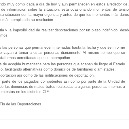
iendo muy complicada a día de hoy y aún permanecen en estos alrededor de
a de información sobre la situación, está ocasionando momentos de tensi
ver su situación con la mayor urgencia y antes de que los momentos más duro
an más complicada su resolución.
ia y la imposibilidad de realizar deportaciones por un plazo indefinido, desd
gimos:
s las personas que permanecen internadas hasta la fecha y que se informe
se vayan a tomar a estas personas diariamente. Al mismo tiempo que se
plataformas acreditadas que les acompañan.
es de acogida humanitaria para las personas que acaban de llegar al Estado
o, facilitando alternativas como domicilios de familiares o amistades.
deportación así como de las notificaciones de deportación.
or parte de los juzgados competentes así como por parte de la Unidad de
 de las denuncias de malos tratos realizadas a algunas personas internas a
protestas en los distintos CIE.
 Fin de las Deportaciones