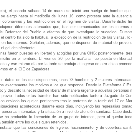
cia), el pasado sábado 14 de marzo se inició una huelga de hambre que 
se alargó hasta el mediodía del lunes 16, como protesta ante la ausenci
 coronavirus y las restricciones en el régimen de visitas. Durante dicho fi
ujeron diferentes altercados que, tras ser comunicados por los internos 
l Defensor del Pueblo a efectos de que investigara lo sucedido. Durante
 centro ha sido la habitual, a excepción de la restricción de las visitas, lo
 en los internos. Señalan, además, que no disponen de material de preven
 ni gel desinfectante.
onas fueron puestas en libertad y acogidas por una ONG; posteriormente, tre
omicilio en el territorio. El viernes 20, por la mañana, fue puesto en liberta
torio y ese mismo día por la tarde se produjo el ingreso de otro chico proced
ernos en el CIE de Zapadores.
os datos de los que disponemos, unos 73 hombres y 2 mujeres internadas.
mos exactamente los motivos a los que responde. Desde la Plataforma CIE
do y descrito la necesidad de liberar de manera urgente a aquellas personas
 previo. Todos estos trámites han sido notificados tanto a Juzgado de Con
 enviado las quejas pertinentes tras la protesta de la tarde del 17 de Ma
 situaciones acontecidas durante esos días, incluyendo las represalias toma
s personas internadas y la situación a nivel de atención sanitaria. Cabe dest
se ha producido la liberación de un grupo de internos, pero al quedar tod
tensión entre los que siguen retenidos.
statar que las condiciones de higiene, hacinamiento, y de cobertura sanit