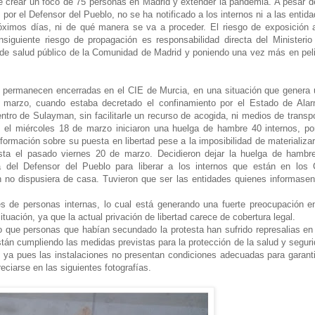
e crear un foco de 75 personas en Madrid y extender la pandemia. A pesar d
or el Defensor del Pueblo, no se ha notificado a los internos ni a las entid
óximos días, ni de qué manera se va a proceder. El riesgo de exposición 
siguiente riesgo de propagación es responsabilidad directa del Ministerio
ma de salud público de la Comunidad de Madrid y poniendo una vez más en pel
 permanecen encerradas en el CIE de Murcia, en una situación que genera
 marzo, cuando estaba decretado el confinamiento por el Estado de Alar
ntro de Sulayman, sin facilitarle un recurso de acogida, ni medios de transp
o el miércoles 18 de marzo iniciaron una huelga de hambre 40 internos, po
formación sobre su puesta en libertad pese a la imposibilidad de materializa
ta el pasado viernes 20 de marzo. Decidieron dejar la huelga de hambre
na del Defensor del Pueblo para liberar a los internos que están en los
n no dispusiera de casa. Tuvieron que ser las entidades quienes informase
s de personas internas, lo cual está generando una fuerte preocupación e
ituación, ya que la actual privación de libertad carece de cobertura legal.
o que personas que habían secundado la protesta han sufrido represalias en
tán cumpliendo las medidas previstas para la protección de la salud y segur
, ya pues las instalaciones no presentan condiciones adecuadas para garant
ciarse en las siguientes fotografías.