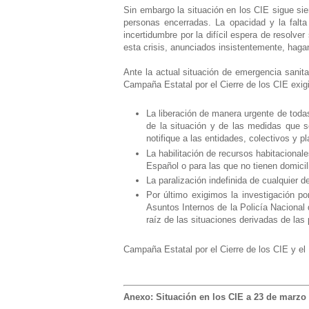
Sin embargo la situación en los CIE sigue s
personas encerradas. La opacidad y la falt
incertidumbre por la difícil espera de resol
esta crisis, anunciados insistentemente, hag
Ante la actual situación de emergencia sanitar
Campaña Estatal por el Cierre de los CIE exi
La liberación de manera urgente de toda
de la situación y de las medidas que 
notifique a las entidades, colectivos y 
La habilitación de recursos habitacional
Español o para las que no tienen domicili
La paralización indefinida de cualquier 
Por último exigimos la investigación p
Asuntos Internos de la Policía Nacional
raíz de las situaciones derivadas de las 
Campaña Estatal por el Cierre de los CIE y el
Anexo: Situación en los CIE a 23 de marzo