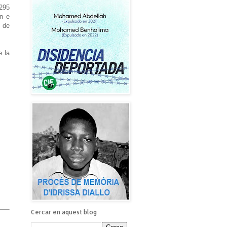
 295
ón e
s de
e la
Cercar en aquest blog