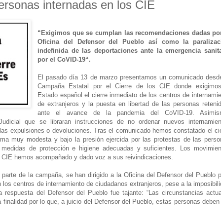
personas internadas en los CIE
“Exigimos que se cumplan las recomendaciones dadas por
Oficina del Defensor del Pueblo así como la paralizac
indefinida de las deportaciones ante la emergencia sanita
por el CoVID-19“.
El pasado día 13 de marzo presentamos un comunicado desde
Campaña Estatal por el Cierre de los CIE donde exigimos
Estado español el cierre inmediato de los centros de internami
de extranjeros y la puesta en libertad de las personas reteni
ante el avance de la pandemia del CoVID-19. Asimis
udicial que se libraran instrucciones de no ordenar nuevos internamien
e las expulsiones o devoluciones. Tras el comunicado hemos constatado el ci
orma muy modesta y bajo la presión ejercida por las protestas de las pers
e medidas de protección e higiene adecuadas y suficientes. Los movimien
os CIE hemos acompañado y dado voz a sus reivindicaciones.
arte de la campaña, se han dirigido a la Oficina del Defensor del Pueblo 
 los centros de internamiento de ciudadanos extranjeros, pese a la imposibil
a respuesta del Defensor del Pueblo fue tajante: “Las circunstancias actu
finalidad por lo que, a juicio del Defensor del Pueblo, estas personas deben