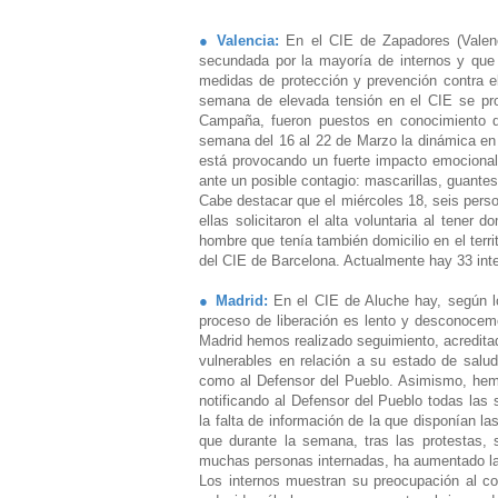
● Valencia:
En el CIE de Zapadores (Valen
secundada por la mayoría de internos y que 
medidas de protección y prevención contra el
semana de elevada tensión en el CIE se prod
Campaña, fueron puestos en conocimiento de
semana del 16 al 22 de Marzo la dinámica en el
está provocando un fuerte impacto emocional
ante un posible contagio: mascarillas, guantes
Cabe destacar que el miércoles 18, seis pers
ellas solicitaron el alta voluntaria al tener d
hombre que tenía también domicilio en el terri
del CIE de Barcelona. Actualmente hay 33 int
● Madrid:
En el CIE de Aluche hay, según l
proceso de liberación es lento y desconoce
Madrid hemos realizado seguimiento, acredita
vulnerables en relación a su estado de salud
como al Defensor del Pueblo. Asimismo, hemos
notificando al Defensor del Pueblo todas las
la falta de información de la que disponían la
que durante la semana, tras las protestas, 
muchas personas internadas, ha aumentado la 
Los internos muestran su preocupación al con