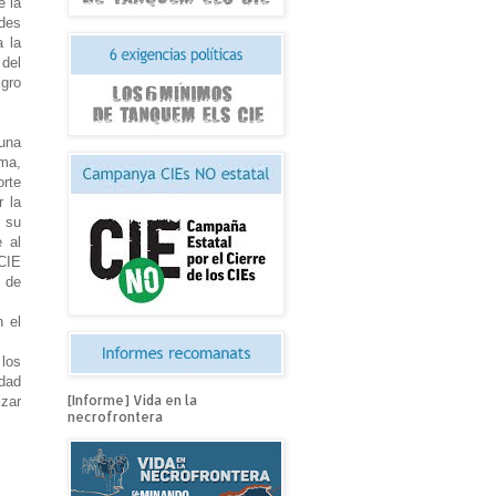
e la
ades
a la
 del
igro
 una
ma,
orte
r la
r su
 al
 CIE
n de
n el
 los
idad
[Informe] Vida en la
izar
necrofrontera