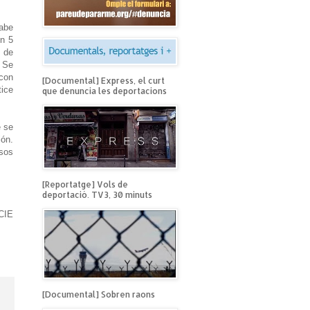
abe
on 5
s de
. Se
 con
[Documental] Express, el curt
tice
que denuncia les deportacions
e se
ión.
rsos
[Reportatge] Vols de
deportació. TV3, 30 minuts
 CIE
[Documental] Sobren raons