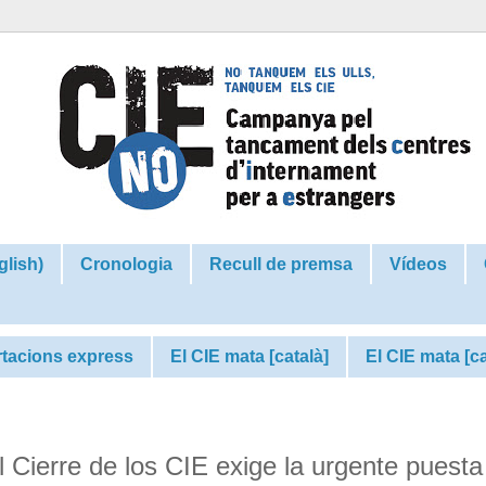
glish)
Cronologia
Recull de premsa
Vídeos
tacions express
El CIE mata [català]
El CIE mata [c
 Cierre de los CIE exige la urgente puesta