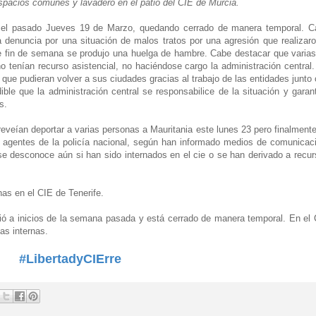
spacios comunes y lavadero en el patio del CIE de Murcia.
ó el pasado Jueves 19 de Marzo, quedando cerrado de manera temporal. C
denuncia por una situación de malos tratos por una agresión que realizar
se fin de semana se produjo una huelga de hambre. Cabe destacar que varia
o tenían recurso asistencial, no haciéndose cargo la administración central
que pudieran volver a sus ciudades gracias al trabajo de las entidades junto
ble que la administración central se responsabilice de la situación y garan
s.
veían deportar a varias personas a Mauritania este lunes 23 pero finalment
e agentes de la policía nacional, según han informado medios de comunicac
se desconoce aún si han sido internados en el cie o se han derivado a recu
s en el CIE de Tenerife.
ció a inicios de la semana pasada y está cerrado de manera temporal. En el
as internas.
#LibertadyCIErre