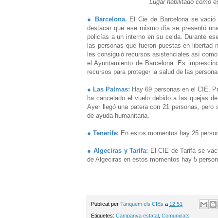
Lugar habilitado como e
● Barcelona.
El Cie de Barcelona se vaci
destacar que ese mismo día se presentó una 
policías a un interno en su celda. Durante e
las personas que fueron puestas en libertad n
les consiguió recursos asistenciales así como 
el Ayuntamiento de Barcelona. Es imprescindi
recursos para proteger la salud de las persona
● Las Palmas:
Hay 69 personas en el CIE. Pre
ha cancelado el vuelo debido a las quejas d
Ayer llegó una patera con 21 personas, pero 
de ayuda humanitaria.
● Tenerife:
En estos momentos hay 25 persona
● Algeciras y Tarifa:
El CIE de Tarifa se va
de Algeciras en estos momentos hay 5 person
Publicat per
Tanquem els CIEs
a
12:51
Etiquetes:
Campanya estatal
,
Comunicats