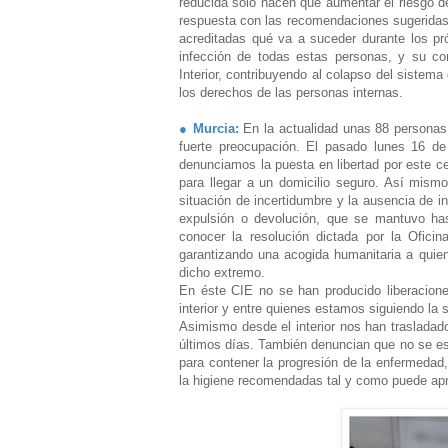
reducida sólo hacen que aumentar el riesgo d
respuesta con las recomendaciones sugeridas p
acreditadas qué va a suceder durante los pr
infección de todas estas personas, y su con
Interior, contribuyendo al colapso del siste
los derechos de las personas internas.
● Murcia:
En la actualidad unas 88 personas
fuerte preocupación. El pasado lunes 16 de
denunciamos la puesta en libertad por este ce
para llegar a un domicilio seguro. Así mism
situación de incertidumbre y la ausencia de in
expulsión o devolución, que se mantuvo has
conocer la resolución dictada por la Ofici
garantizando una acogida humanitaria a quie
dicho extremo.
En éste CIE no se han producido liberacione
interior y entre quienes estamos siguiendo la s
Asimismo desde el interior nos han trasladad
últimos días. También denuncian que no se es
para contener la progresión de la enfermedad
la higiene recomendadas tal y como puede apre