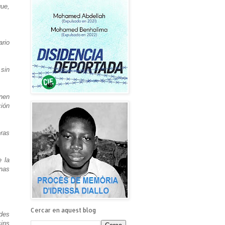
que,
ario
 sin
enen
ción
eras
e la
nas
Cercar en aquest blog
des
sins