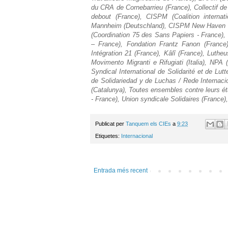
du CRA de Cornebarrieu (France), Collectif de
debout (France), CISPM (Coalition interna
Mannheim (Deutschland), CISPM New Haven (U
(Coordination 75 des Sans Papiers - France),
– France), Fondation Frantz Fanon (France)
Intégration 21 (France), Kâlî (France), Lut
Movimento Migranti e Rifugiati (Italia), NPA
Syndical International de Solidarité et de Lut
de Solidariedad y de Luchas / Rede Internaci
(Catalunya), Toutes ensembles contre leurs é
- France), Union syndicale Solidaires (France)
Publicat per
Tanquem els CIEs
a
9:23
Etiquetes:
Internacional
Entrada més recent