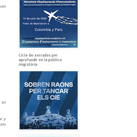
eure
Cicle de xerrades per
aprofundir en la política
migratòria
s en
ar y
orio