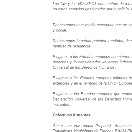
Los CIE y los HOTSPOT son centros de intern
en estos espacios gestionados por la policía, 
Rechazamos esta media preventiva que se basa 
y social.
Rechazamos la actual práctica xenófoba, de s
permiso de residencia.
Exigimos a los Estados europeos que cierren 
derechos y lo considerados «cuerpos indeseab
Universal de los Derechos Humanos.
Exigimos a los Estados europeos políticas de
exteriores y en el territorio de la Unión Europe
Exigimos a los Estados europeos que respeten
Declaración Universal de los Derechos Huma
inocentes.
Colectivos firmantes:
África con voz propia (España), Antirazzi
Travailleurs Maghrébins de France), BAAM (Bu