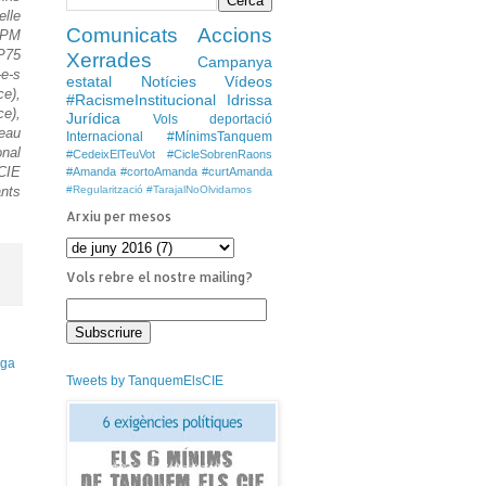
elle
Comunicats
Accions
SPM
SP75
Xerrades
Campanya
-e-s
estatal
Notícies
Vídeos
e),
#RacismeInstitucional
Idrissa
ce),
Jurídica
Vols deportació
seau
Internacional
#MínimsTanquem
onal
#CedeixElTeuVot
#CicleSobrenRaons
 CIE
#Amanda #cortoAmanda #curtAmanda
#Regularització
#TarajalNoOlvidamos
ants
Arxiu per mesos
Vols rebre el nostre mailing?
iga
Tweets by TanquemElsCIE