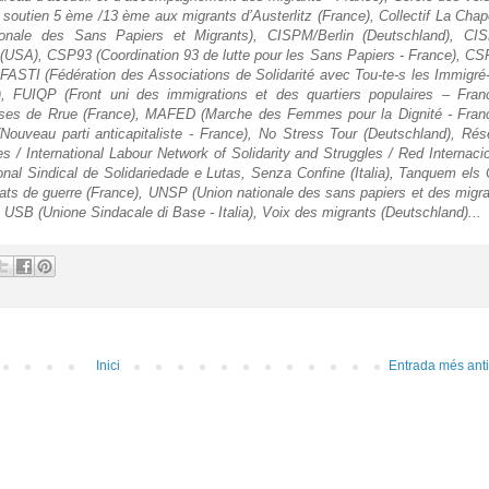
 soutien 5 ème /13 ème aux migrants d’Austerlitz (France), Collectif La Chap
tionale des Sans Papiers et Migrants), CISPM/Berlin (Deutschland), CI
SA), CSP93 (Coordination 93 de lutte pour les Sans Papiers - France), C
 FASTI (Fédération des Associations de Solidarité avec Tou-te-s les Immigré
, FUIQP (Front uni des immigrations et des quartiers populaires – Franc
heuses de Rrue (France), MAFED (Marche des Femmes pour la Dignité - Fran
 (Nouveau parti anticapitaliste - France), No Stress Tour (Deutschland), Ré
tes / International Labour Network of Solidarity and Struggles / Red Internaci
onal Sindical de Solidariedade e Lutas, Senza Confine (Italia), Tanquem els
tats de guerre (France), UNSP (Union nationale des sans papiers et des migr
, USB (Unione Sindacale di Base - Italia), Voix des migrants (Deutschland)...
Inici
Entrada més ant