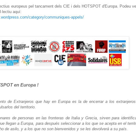
l·lectius europeus pel tancament dels CIE i dels HOTSPOT d'Europa. Podeu v
·lectiu aquí:
5.wordpress.com/category/communiques-appels/
HOTSPOT en Europa !
nto de Extranjeros que hay en Europa es la de encerrar a los extranjero
sarlos del territorio.
es de personas en las fronteras de Italia y Grecia, sirven para identific
que llegan a Europa, para después seleccionar a los que se acepta en el territ
o de asilo, y a los que no son bienvenidos y se les devolverá a su país.