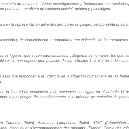
amiento de inocentes. Varias investigaciones y testimonios han revelado 
las personas son objeto de violencia policial, médica y psicológica.
en la representación del extranjero como un peligro: peligro político, sanit
elección y de expulsión con su voluntad y con violencia, de los extranjeros
estos lugares, que sirven para establecer categorías de humanos, los que ti
les», lo que supone una violación de los artículos 1, 2 y 3 de la Declara
 asilo que respondan a la urgencia de la situación humanitaria en las front
a.
 la libertad de circulación y de residencia que figura en el artículo 13 d
nos y que pongan fin inmediatamente a la práctica de reclusión de perso
sta Catanese (Italia), Askavusa Lampedusa (Italia), ATMF (Association 
reau d’accueil et d’accompagnement des migrants - France), Cercle des voi