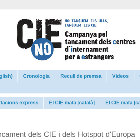
glish)
Cronologia
Recull de premsa
Vídeos
tacions express
El CIE mata [català]
El CIE mata [c
ancament dels CIE i dels Hotspot d'Europa