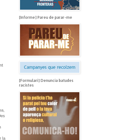
[Informe] Pareu de parar-me
nt
[Formulari] Denuncia batudes
racistes
ea,
Des
n
 la