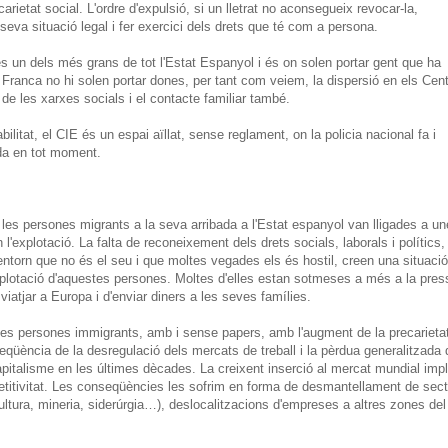
rietat social. L'ordre d'expulsió, si un lletrat no aconsegueix revocar-la,
 seva situació legal i fer exercici dels drets que té com a persona.
s un dels més grans de tot l'Estat Espanyol i és on solen portar gent que ha
a Franca no hi solen portar dones, per tant com veiem, la dispersió en els Cen
 de les xarxes socials i el contacte familiar també.
litat, el CIE és un espai aïllat, sense reglament, on la policia nacional fa i
ada en tot moment.
 les persones migrants a la seva arribada a l'Estat espanyol van lligades a u
'explotació. La falta de reconeixement dels drets socials, laborals i polítics, 
ntorn que no és el seu i que moltes vegades els és hostil, creen una situaci
'explotació d'aquestes persones. Moltes d'elles estan sotmeses a més a la pres
iatjar a Europa i d'enviar diners a les seves famílies.
 les persones immigrants, amb i sense papers, amb l'augment de la precarieta
qüència de la desregulació dels mercats de treball i la pèrdua generalitzada 
apitalisme en les últimes dècades. La creixent inserció al mercat mundial impl
etitivitat. Les conseqüències les sofrim en forma de desmantellament de sec
icultura, mineria, siderúrgia…), deslocalitzacions d'empreses a altres zones del