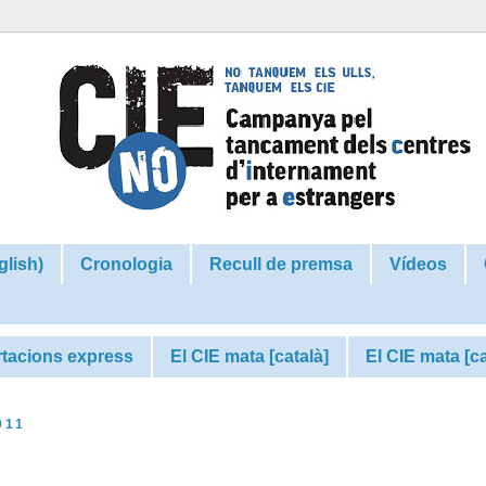
glish)
Cronologia
Recull de premsa
Vídeos
tacions express
El CIE mata [català]
El CIE mata [c
011