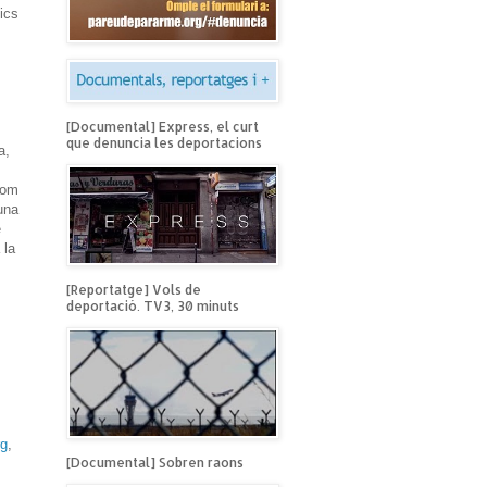
tics
[Documental] Express, el curt
que denuncia les deportacions
a,
com
una
e
 la
[Reportatge] Vols de
deportació. TV3, 30 minuts
rg
,
[Documental] Sobren raons