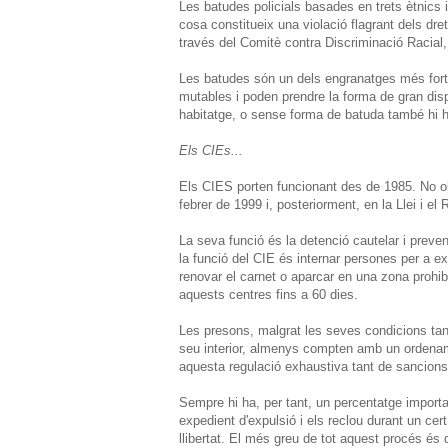
Les batudes policials basades en trets ètnics i
cosa constitueix una violació flagrant dels d
través del Comitè contra Discriminació Racial,
Les batudes són un dels engranatges més fort
mutables i poden prendre la forma de gran dispos
habitatge, o sense forma de batuda també hi ha 
Els CIEs...
Els CIES porten funcionant des de 1985. No obst
febrer de 1999 i, posteriorment, en la Llei i el
La seva funció és la detenció cautelar i preven
la funció del CIE és internar persones per a ex
renovar el carnet o aparcar en una zona prohib
aquests centres fins a 60 dies.
Les presons, malgrat les seves condicions tan 
seu interior, almenys compten amb un ordena
aquesta regulació exhaustiva tant de sancion
Sempre hi ha, per tant, un percentatge importa
expedient d'expulsió i els reclou durant un ce
llibertat. El més greu de tot aquest procés és 