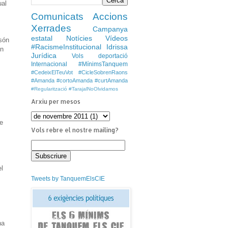
ual
Comunicats
Accions
Xerrades
Campanya
estatal
Notícies
Vídeos
són
#RacismeInstitucional
Idrissa
un
Jurídica
Vols deportació
Internacional
#MínimsTanquem
#CedeixElTeuVot
#CicleSobrenRaons
#Amanda #cortoAmanda #curtAmanda
#Regularització
#TarajalNoOlvidamos
Arxiu per mesos
ue
Vols rebre el nostre mailing?
el
Tweets by TanquemElsCIE
na