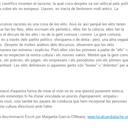
 científics inventen el racisme, la qual cosa després va ser utilitzat pels polí
pea sobre els no europeus. Llavors, es tracta de fenòmens molt antics. La
scursos racistes és una cosa de les elits. Això és així perquè les elits tenen
e fan les lleis, elles escriuen els periòdics, elles fan la ciència, elles fan la
s el discurs de les elits i no de la gent comuna i corrent. La gent comuna
, és a través dels partits polítics -d'esquerra o de dreta-, però, una altra vegad
its. Després de moltes anàlisis dels discursos, observem que les elits
anera tan extrema i explícita. Però elles són les primeres a parlar de "ells" 
e no respecten la nostra cultura i els nostres valors. Mentre que la gent com
cs, els policies, els jutges, els empresaris i els periodistes són els primers qu
rribant. Les elits defineixen si aquestes gents són "bones" o "dolentes" per a
eració d'aquesta forma de mirar el món no és una qüestió purament teòrica,
i els esteriotips hi ha d'anar vinculada un procés d'apropament, empatia i
és la visió, sino també les pautes de conducta que hem incorporat les persones
a cultura d'exclusió amb l'altre.
t la discriminació Escrit por Margarita García O'Meany,
www.localcambalache.o