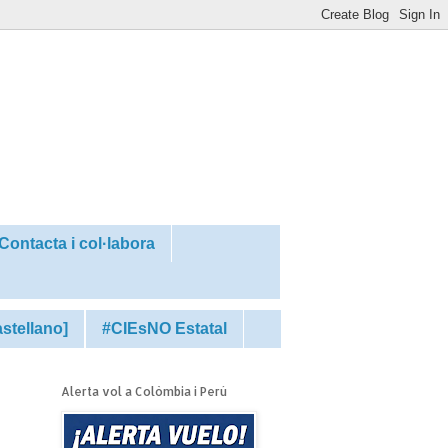
Contacta i col·labora
astellano]
#CIEsNO Estatal
Alerta vol a Colòmbia i Perú