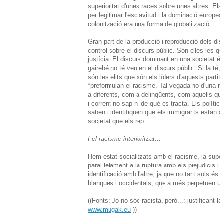
superioritat d'unes races sobre unes altres. Els
per legitimar l'esclavitud i la dominació euro
colonització era una forma de globalització.
Gran part de la producció i reproducció dels di
control sobre el discurs públic. Són elles les qu
justícia. El discurs dominant en una societat é
gairebé no té veu en el discurs públic. Si la té
són les elits que són els líders d'aquests part
*preformulan el racisme. Tal vegada no d'una m
a diferents, com a delinqüents, com aquells qu
i corrent no sap ni de què es tracta. Els políti
saben i identifiquen que els immigrants estan a
societat que els rep.
I el racisme interioritzat...
Hem estat socialitzats amb el racisme, la sup
paral.lelament a la ruptura amb els prejudicis 
identificació amb l'altre, ja que no tant sols 
blanques i occidentals, que a més perpetuen un
((Fonts:
Jo no sóc racista, però...: justifican
www.mugak.eu
))