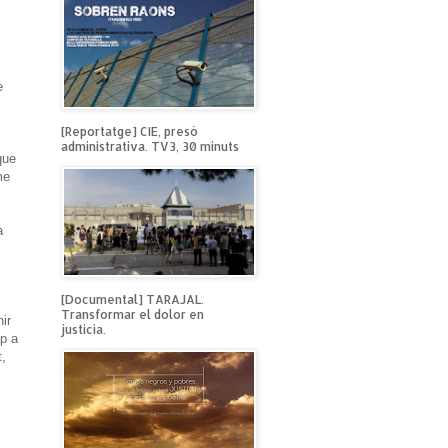
e
[Reportatge] CIE, presó
administrativa. TV3, 30 minuts
que
me
a
[Documental] TARAJAL.
Transformar el dolor en
ir
justicia.
ap a
t,