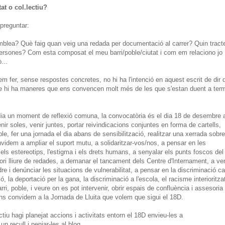
at o col.lectiu?
 preguntar:
mblea? Què faig quan veig una redada per documentació al carrer? Quin tract
 persones? Com esta composat el meu barri/poble/ciutat i com em relaciono jo
...
 fer, sense respostes concretes, no hi ha l'intenció en aquest escrit de dir 
que hi ha maneres que ens convencen molt més de les que s'estan duent a ter
t dia un moment de reflexió comuna, la convocatòria és el dia 18 de desembre 
r soles, venir juntes, portar reivindicacions conjuntes en forma de cartells,
ble, fer una jornada el dia abans de sensibilització, realitzar una xerrada sobre
nvidem a ampliar el suport mutu, a solidaritzar-vos/nos, a pensar en les
a, els estereotips, l'estigma i els drets humans, a senyalar els punts foscos del
ritori lliure de redades, a demanar el tancament dels Centre d'Internament, a ven
re i denúnciar les situacions de vulnerabilitat, a pensar en la discriminació c
 la deportació per la gana, la discriminació a l'escola, el racisme interioritza
ri, poble, i veure on es pot intervenir, obrir espais de confluència i assesoria
ns convidem a la Jornada de Lluita que volem que sigui el 18D.
tiu hagi planejat accions i activitats entorn el 18D envieu-les a
n recull i penjar-les al blog.