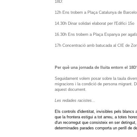
18D:
12h Ens trobem a Plaça Catalunya de Barcelona
14.30h Dinar solidari elaborat per l'Edifici 15o
16.30h Ens trobem a Plaça Espanya per agafa
17h Concentració amb batucada al CIE de Zo
Per què una jornada de lluita entorn el 18D
Seguidament volem posar sobre la taula diverso
migracions i la condició de persona migrant. 
aquest document.
Les redades racistes...
Els controls d'identitat, invisibles pels blan
que la frontera estigui a tot arreu, a totes ho
d'un recorregut que consisteix en ser detingut, 
determinades parades comporta un perill de dep