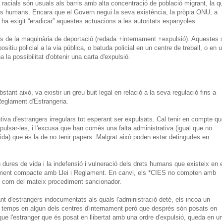
 racials són usuals als barris amb alta concentració de població migrant, la q
rets humans. Encara que el Govern negui la seva existència, la pròpia ONU, a
 ha exigit “eradicar” aquestes actuacions a les autoritats espanyoles.
s de la maquinària de deportació (redada +internament +expulsió). Aquestes 
itiu policial a la via pública, o batuda policial en un centre de treball, o en 
la possibilitat d'obtenir una carta d'expulsió.
ant això, va existir un greu buit legal en relació a la seva regulació fins a
 Reglament d'Estrangeria.
tiva d'estrangers irregulars tot esperant ser expulsats. Cal tenir en compte q
pulsar-les, i l'excusa que han comès una falta administrativa (igual que no
ida) que és la de no tenir papers. Malgrat això poden estar detingudes en
dures de vida i la indefensió i vulneració dels drets humans que existeix en 
ment compacte amb Llei i Reglament. En canvi, els *CIES no compten amb
s com del mateix procediment sancionador.
nt d'estrangers indocumentats als quals l'administració deté, els incoa un
rt temps en algun dels centres d'internament però que després són posats en
que l'estranger que és posat en llibertat amb una ordre d'expulsió, queda en u