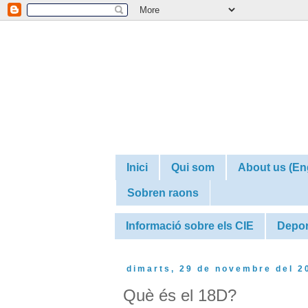
Inici
Qui som
About us (En
Sobren raons
Informació sobre els CIE
Depor
dimarts, 29 de novembre del 2
Què és el 18D?