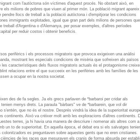
migrant com l'autòctona són víctimes d'aquest procés. No obstant això, en
e els milions de pobres que viuen al primer món. La població migrant apareix
 pendre llocs de treball a la població autòctona i d'empitjorar les condicions
sones immigrants explotades, igual que gran part dels milions de persones que
e treball d'Argentina o d'Alemanya, per posar exemples, d'altres períodes
apital per reduir costos i obtenir beneficis.
aïsos perifèrics i els processos migratoris que provoca exigeixen una anàlisi
banda, mostrant les especials condicions de misèria que sofreixen als països
e les característiques dels fluxos migratoris actuals és el protagonisme creixe
lint relacions entre el que succeeix en les perifèries amb les famílies de les
ssen a ocupar en la nostra societat.
xen des de fa segles. Ja els grecs parlaven de *barbaroi per cridar als
ò, tenien menys drets. La paraula "bàrbars" ve de *barbarein, que vol dir
no s'entén, que no és el nostre. Després vindrà la idea de la superioritat europ
res continents. Això va créixer molt amb les exploracions d'altres continents. 
uestes terres, ja hi havia una manera de descriure i nomenar als altres com a
b un to de superioritat. En aquella època, el debat era si els salvatges tenie
ls colonitzadors es preguntaven sobre aquestes gents que no eren cristianes.
 ciències de les races que mesuraven els cranis de forma absurda per establir