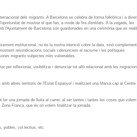
rnacional dels migrants. A Barcelona se celebra de forma folklòrica i a dive
'oportunitat de mostrar el que fan, a mode de fira d'entitats. A la vegada, les
amb l'Ajuntament de Barcelona són guardonades en una cerimònia que es reali
xement institucional, no és la nostra intenció cobrir la data, sinó complement
ostrem reivindicacions socials i denunciem el racisme i les polítiques
ersones migrants subjectes més vulnerables.
 per reflexionar, visibilitzar i denunciar tot allò relacionat amb les migracion
mb altres territoris de l'Estat Espanyol i realitzant una Marxa cap al Centre
er una jornada de lluita al carrer, al ser tantes i tantes les coses que volem
 Zona Franca, que és on volem finalitzar la jornada.
, pobles, col.lectius, etc.