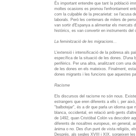
És important entendre que tant la població im
moltes ocasions es promou l'enfrontament entr
com la culpable de la precarietat: se l'acusa de
laborals. Però les centenars de milers de per
van sortir d'Espanya a alimentar els mercats d
històrics, es van convertir en instruments del c
La feminització de les migracions...
L'extensió i intensificació de la pobresa als p
específica de la situació de les dones. D'una 
perifèrics. Per una altra, analitzant com una d
de les dones en els mateixos. Finalment, estab
dones migrants i les funcions que aquestes pa
Racisme
Els discursos del racisme no són nous. Existei
estrangers que eren diferents a ells i, per aix
"balbotejar", és a dir que parla un idioma que 
blanca, occidental, en relació amb gents d'alt
de 1492, quan Cristóbal Colón va descobrir aq
diferents de nosaltres europeus, en general, am
ànima o no. Des d'un punt de vista religiós, e
Després, als segles XVIII i XIX, sorgeixen les