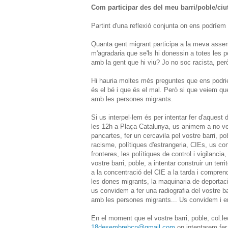
Com participar des del meu barri/poble/ciut
Partint d'una reflexió conjunta on ens podríem
Quanta gent migrant participa a la meva asse
m'agradaria que se'ls hi donessin a totes les
amb la gent que hi viu? Jo no soc racista, però
Hi hauria moltes més preguntes que ens podriem
és el bé i que és el mal. Però si que veiem 
amb les persones migrants.
Si us interpel·lem és per intentar fer d'aques
les 12h a Plaça Catalunya, us animem a no veni
pancartes, fer un cercavila pel vostre barri, po
racisme, polítiques d'estrangeria, CIEs, us co
fronteres, les polítiques de control i vigilanci
vostre barri, poble, a intentar construir un ter
a la concentració del CIE a la tarda i comprend
les dones migrants, la maquinaria de deportació,
us convidem a fer una radiografia del vostre bar
amb les persones migrants... Us convidem i e
En el moment que el vostre barri, poble, col.lec
18desembrebcn@gmail.com
on intentarem fer u