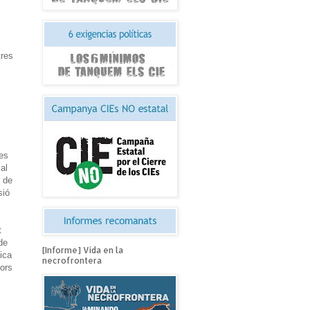
tres
nes
al
ó de
sió
t
de
[Informe] Vida en la
ica
necrofrontera
tors