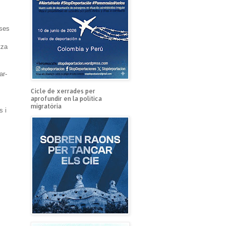
rses
tza
ar-
Cicle de xerrades per
aprofundir en la política
migratòria
s i