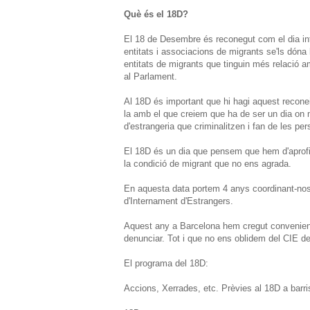
Què és el 18D?
El 18 de Desembre és reconegut com el dia inte
entitats i associacions de migrants se'ls dóna l
entitats de migrants que tinguin més relació 
al Parlament.
Al 18D és important que hi hagi aquest reconei
la amb el que creiem que ha de ser un dia on m
d'estrangeria que criminalitzen i fan de les p
El 18D és un dia que pensem que hem d'aprofitar
la condició de migrant que no ens agrada.
En aquesta data portem 4 anys coordinant-nos a
d'Internament d'Estrangers.
Aquest any a Barcelona hem cregut convenient f
denunciar. Tot i que no ens oblidem del CIE de
El programa del 18D:
Accions, Xerrades, etc. Prèvies al 18D a barris