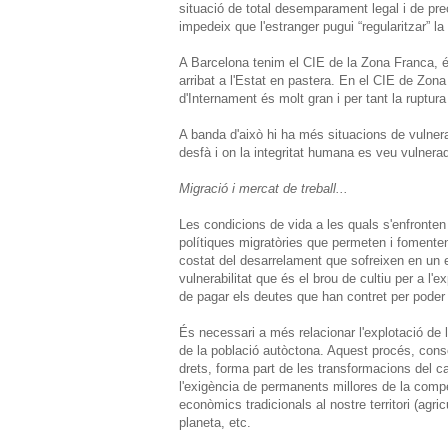
situació de total desemparament legal i de preca
impedeix que l'estranger pugui “regularitzar” la
A Barcelona tenim el CIE de la Zona Franca, é
arribat a l'Estat en pastera. En el CIE de Zon
d'Internament és molt gran i per tant la ruptura
A banda d'això hi ha més situacions de vulnerabi
desfà i on la integritat humana es veu vulner
Migració i mercat de treball...
Les condicions de vida a les quals s'enfronten
polítiques migratòries que permeten i fomenten l
costat del desarrelament que sofreixen en un e
vulnerabilitat que és el brou de cultiu per a l
de pagar els deutes que han contret per poder v
És necessari a més relacionar l'explotació de
de la població autòctona. Aquest procés, conse
drets, forma part de les transformacions del c
l'exigència de permanents millores de la comp
econòmics tradicionals al nostre territori (agr
planeta, etc.