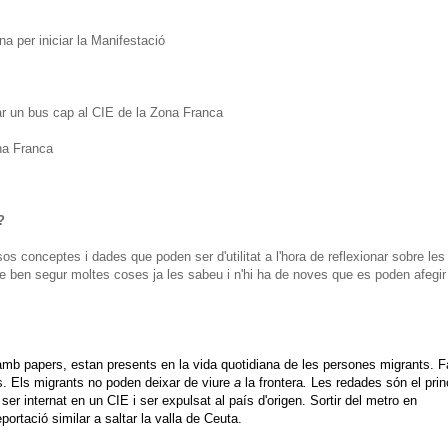
 per iniciar la Manifestació
r un bus cap al CIE de la Zona Franca
na Franca
?
s conceptes i dades que poden ser d'utilitat a l'hora de reflexionar sobre les
De ben segur moltes coses ja les sabeu i n'hi ha de noves que es poden afegir
cs amb papers, estan presents en la vida quotidiana de les persones migrants. 
res. Els migrants no poden deixar de viure
a
la frontera
.
Les redades són el prin
ser internat en un CIE i ser expulsat al país d'origen. Sortir del metro en
ortació similar a saltar la valla de Ceuta.